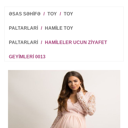
ƏSAS SƏHİFƏ
/
TOY
/
TOY
PALTARLARI
/
HAMILE TOY
PALTARLARI
/
HAMILELER UCUN ZIYAFET
GEYIMLERI 0013
R
T