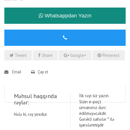
Whatsappdan Yazın
Tweet
Share
Google+
Pinterest
Email
Çap et
Məhsul haqqında
İlk rəyi siz yazın.
rəylər:
Sizin e-poçt
ünvanınız dərc
edilməyəcəkdir.
Hələ ki, rəy yoxdur.
Gərəkli sahələr
*
ilə
işarələnmişdir