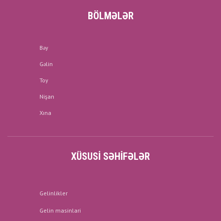
BÖLMƏLƏR
Bəy
Gəlin
Toy
Nişan
Xına
XÜSUSI SƏHIFƏLƏR
Gelinlikler
Gelin masinlari