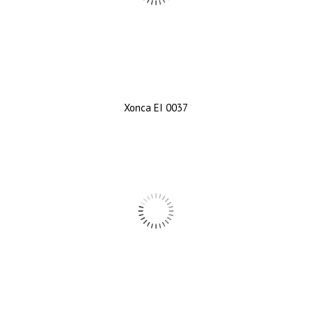
Xonca EI 0037