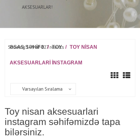
AKSESUARLAR!
Showing 1–9 of 127 results
ƏSAS SƏHİFƏ
/
TOY
/
TOY NISAN
AKSESUARLARI INSTAGRAM
Varsayılan Sıralama
Toy nisan aksesuarlari
instagram səhifəmizdə tapa
bilərsiniz.