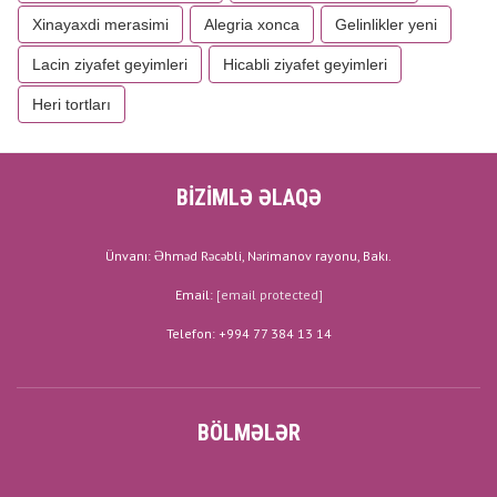
Xinayaxdi merasimi
Alegria xonca
Gelinlikler yeni
Lacin ziyafet geyimleri
Hicabli ziyafet geyimleri
Heri tortları
BİZİMLƏ ƏLAQƏ
Ünvanı: Əhməd Rəcəbli, Nərimanov rayonu, Bakı.
Email:
[email protected]
Telefon: +994 77 384 13 14
BÖLMƏLƏR