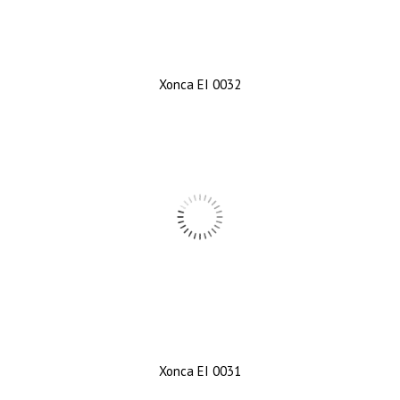
Xonca EI 0032
Xonca EI 0031