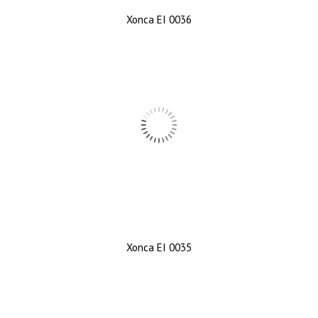
Xonca EI 0036
Xonca EI 0035