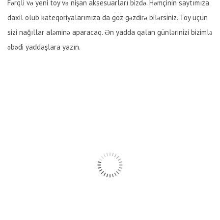
Fərqli və yeni toy və nişan aksesuarları bizdə. Həmçinin saytımıza
daxil olub kateqoriyalarımıza da göz gəzdirə bilərsiniz. Toy üçün
sizi nağıllar aləminə aparacaq. Ən yadda qalan günlərinizi bizimlə
əbədi yaddaşlara yazın.