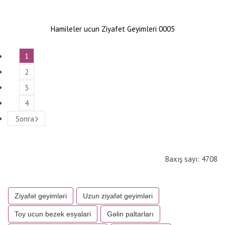
Hamileler ucun Ziyafet Geyimleri 0005
1
2
3
4
Sonra
Baxış sayı: 4708
Ziyafət geyimləri
Uzun ziyafət geyimləri
Toy ucun bezek esyalari
Gəlin paltarları