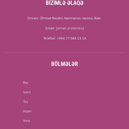
BİZİMLƏ ƏLAQƏ
Ünvanı: Əhməd Rəcəbli, Nərimanov rayonu, Bakı.
Email:
[email protected]
Telefon: +994 77 384 13 14
BÖLMƏLƏR
Bəy
Gəlin
Toy
Nişan
Xına