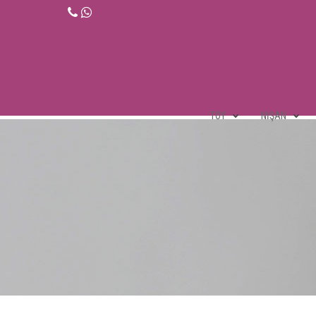
Skip
to
content
TOY
NIŞAN