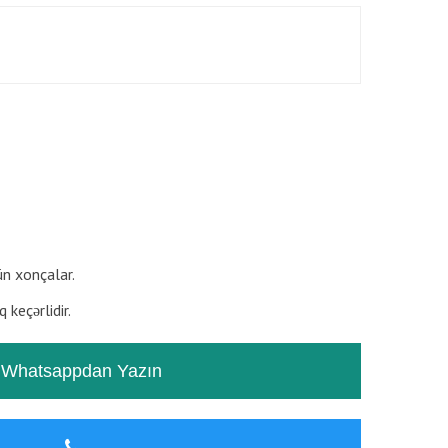
RƏYLƏR
TƏSVIR
ün xonçalar.
 keçərlidir.
Whatsappdan Yazın