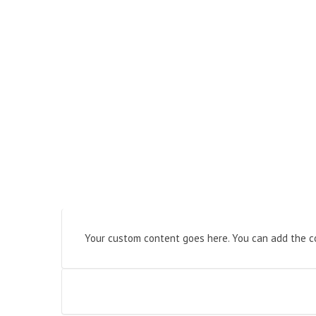
Your custom content goes here. You can add the co