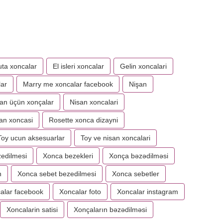
uta xoncalar
El isleri xoncalar
Gelin xoncalari
ar
Marry me xoncalar facebook
Nişan
an üçün xonçalar
Nisan xoncalari
an xoncasi
Rosette xonca dizayni
Toy ucun aksesuarlar
Toy ve nisan xoncalari
edilmesi
Xonca bezekleri
Xonça bəzədilməsi
n
Xonca sebet bezedilmesi
Xonca sebetler
alar facebook
Xoncalar foto
Xoncalar instagram
Xoncalarin satisi
Xonçaların bəzədilməsi