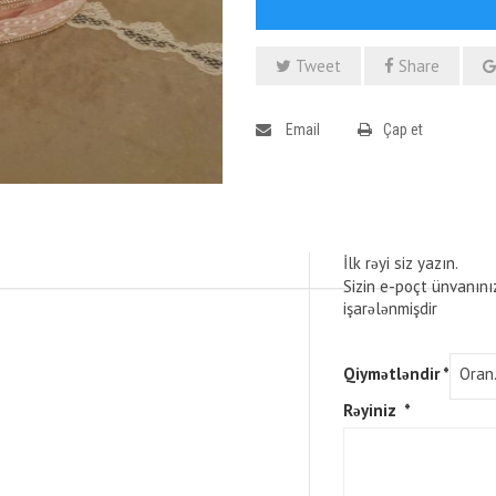
Tweet
Share
Email
Çap et
İlk rəyi siz yazın.
Sizin e-poçt ünvanını
işarələnmişdir
Qiymətləndir
*
Rəyiniz
*