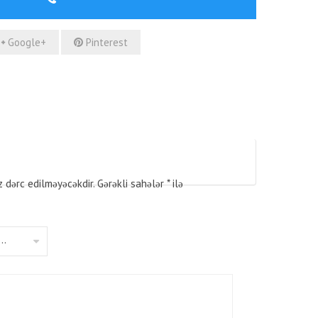
Google+
Pinterest
z dərc edilməyəcəkdir.
Gərəkli sahələr
*
ilə