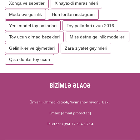
Xonça və səbətlər
Xinayaxdi merasimleri
Moda evi gelinlik
Heri tortlari instagram
Yeni model toy paltarlari
Toy paltarlari uzun 2016
Toy ucun dirnaq bezekleri
Miss defne gelinlik modelleri
Gelinlikler ve qiymetleri
Zara ziyafet geyimleri
Qisa donlar toy ucun
BİZİMLƏ ƏLAQƏ
Ünvanı: Əhməd Rəcəbli, Nərimanov rayonu, Bakı.
Email:
[email protected]
Telefon: +994 77 384 13 14