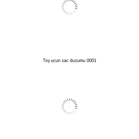
Toy ucun sac duzumu 0001