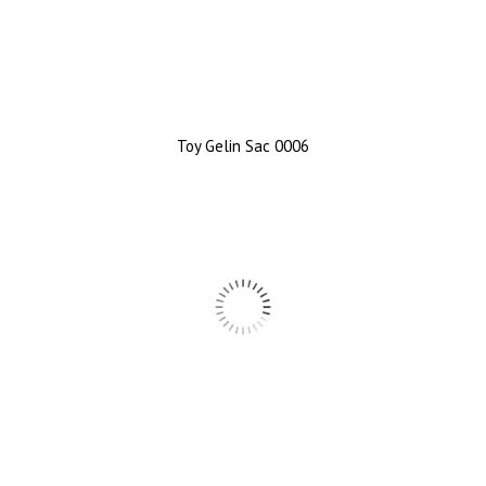
Toy Gelin Sac 0006