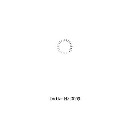
Tortlar NZ 0009