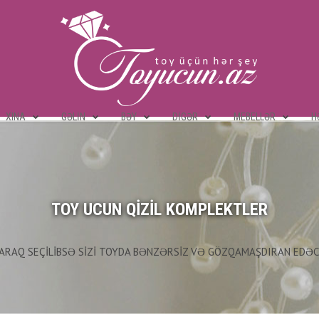
XINA
GƏLIN
BƏY
DIGƏR
MEBELLƏR
H
TOY UCUN QIZIL KOMPLEKTLER
LARAQ SEÇILIBSƏ SIZI TOYDA BƏNZƏRSIZ VƏ GÖZQAMAŞDIRAN EDƏC