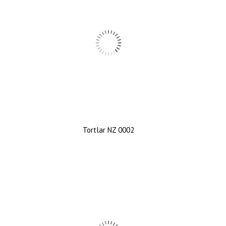
Tortlar NZ 0002