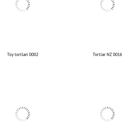
Toy tortlari 0002
Tortlar NZ 0016