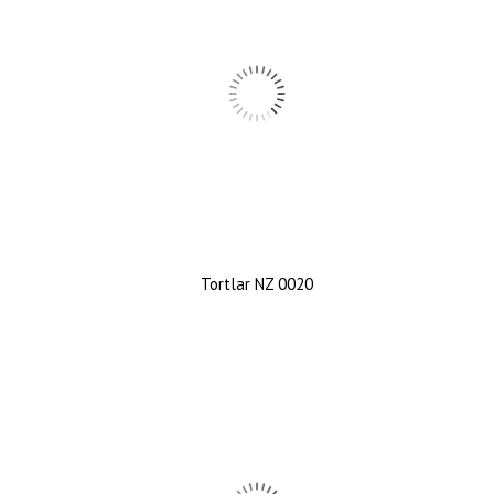
Tortlar NZ 0020