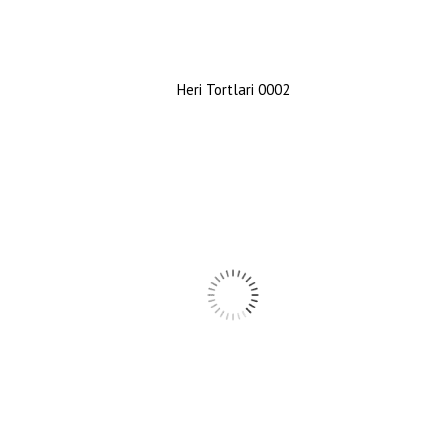
Heri Tortlari 0002