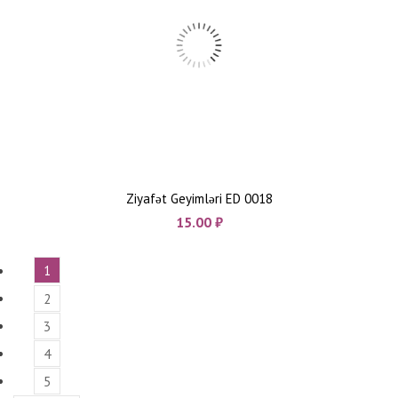
Ziyafət Geyimləri ED 0018
15.00
₼
1
2
3
4
5