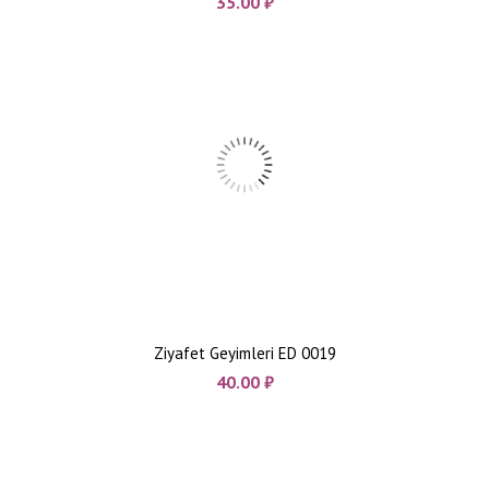
35.00
₼
Ziyafet Geyimleri ED 0019
40.00
₼