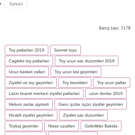
Sonra
Baxış sayı: 3178
Toy paltarları 2019
Sunnet toyu
Cagteks toy paltarlari
Toy ucun sac duzumleri 2019
Ucuz banket zallari
Toy ucun kisi geyimleri
Ziyafet ve toy geyimleri
Toy bezekleri
Toy ucun paltar
Lacin ticaret merkezi ziyafet paltarlari
uzun donlar 2019
Helium sarlar qiymeti
Gənc qızlar üçün ziyafət geyimləri
Hicabli ziyafet geyimleri
Ziyafet sac duzumleri
Toyluq geyimler
Nisan uzukleri
Gelinlikler Bakida