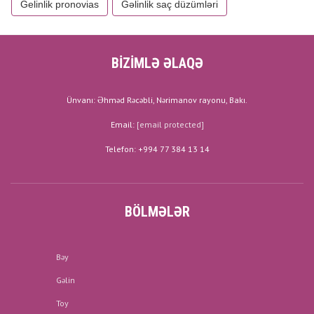
Gelinlik pronovias
Gəlinlik saç düzümləri
BİZİMLƏ ƏLAQƏ
Ünvanı: Əhməd Rəcəbli, Nərimanov rayonu, Bakı.
Email:
[email protected]
Telefon: +994 77 384 13 14
BÖLMƏLƏR
Bəy
Gəlin
Toy