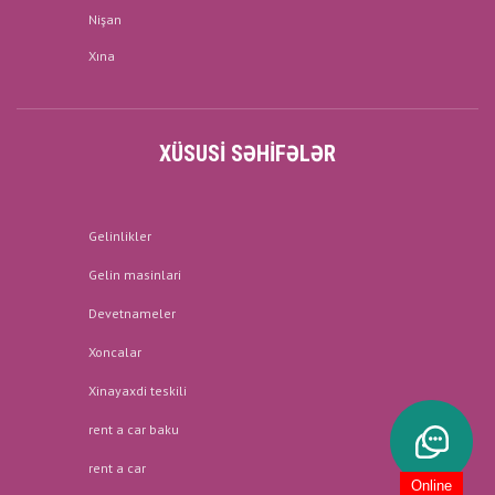
Nişan
Xına
XÜSUSI SƏHIFƏLƏR
Gelinlikler
Gelin masinlari
Devetnameler
Xoncalar
Xinayaxdi teskili
rent a car baku
rent a car