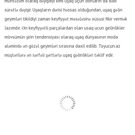
müntəzəm olaraq dəyişdiyi kimi uşaq üçün donların da dəbi
sürətlə dəyişir. Uşaqların dərisi həssas olduğundan, uşaq gəlin
geyimləri tikildiyi zaman keyfiyyət məsələsinə xüsusi fikir vermək
lazımdır. Ən keyfiyyətli parçalardan olan usaq ucun gelinlikler
mövsümün şirin tendensiyası olaraq uşaq dünyasının moda
aləmində ən gözəl geyimləri sırasına daxil edilib. Toyucun.az
müştərilərə ən sərfəli şərtlərlə uşaq gəlinlikləri təklif edir.