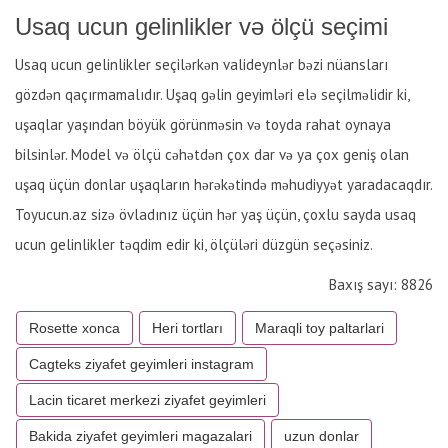
Usaq ucun gelinlikler və ölçü seçimi
Usaq ucun gelinlikler seçilərkən valideynlər bəzi nüansları
gözdən qaçırmamalıdır. Uşaq gəlin geyimləri elə seçilməlidir ki,
uşaqlar yaşından böyük görünməsin və toyda rahat oynaya
bilsinlər. Model və ölçü cəhətdən çox dar və ya çox geniş olan
uşaq üçün donlar uşaqların hərəkətində məhudiyyət yaradacaqdır.
Toyucun.az sizə övladınız üçün hər yaş üçün, çoxlu sayda usaq
ucun gelinlikler təqdim edir ki, ölçüləri düzgün seçəsiniz.
Baxış sayı: 8826
Rosette xonca
Heri tortları
Maraqli toy paltarlari
Cagteks ziyafet geyimleri instagram
Lacin ticaret merkezi ziyafet geyimleri
Bakida ziyafet geyimleri magazalari
uzun donlar