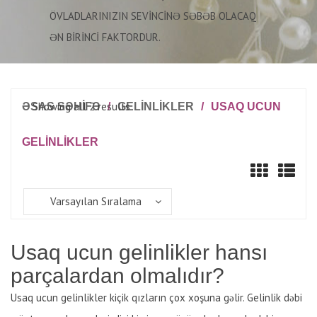
ÖVLADLARINIZIN SEVINCINƏ SƏBƏB OLACAQ
ƏN BIRINCI FAKTORDUR.
Showing all 2 results
ƏSAS SƏHİFƏ
/
GELINLIKLER
/
USAQ UCUN
GELINLIKLER
Varsayılan Sıralama
Usaq ucun gelinlikler hansı
parçalardan olmalıdır?
Usaq ucun gelinlikler kiçik qızların çox xoşuna gəlir. Gelinlik dəbi