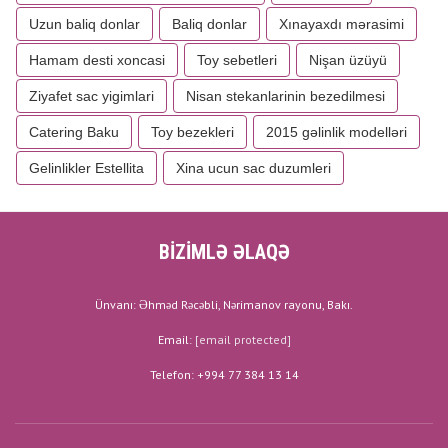
Uzun baliq donlar
Baliq donlar
Xınayaxdı mərasimi
Hamam desti xoncasi
Toy sebetleri
Nişan üzüyü
Ziyafet sac yigimlari
Nisan stekanlarinin bezedilmesi
Catering Baku
Toy bezekleri
2015 gəlinlik modelləri
Gelinlikler Estellita
Xina ucun sac duzumleri
BİZİMLƏ ƏLAQƏ
Ünvanı: Əhməd Rəcəbli, Nərimanov rayonu, Bakı.
Email:
[email protected]
Telefon: +994 77 384 13 14