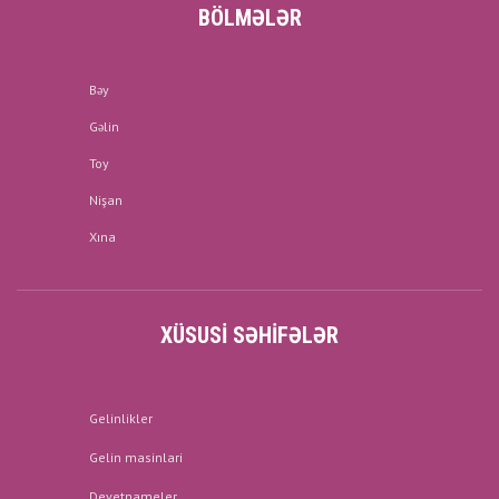
BÖLMƏLƏR
Bəy
Gəlin
Toy
Nişan
Xına
XÜSUSI SƏHIFƏLƏR
Gelinlikler
Gelin masinlari
Devetnameler