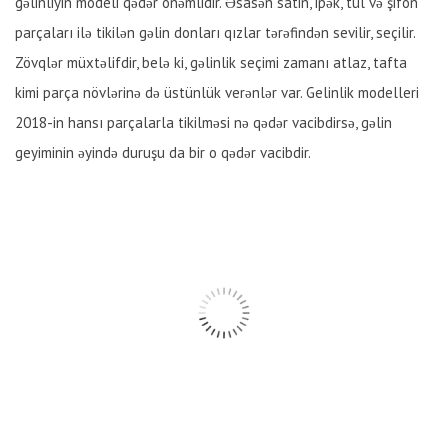
gəlinliyin modeli qədər önəmlidir. Əsasən satin, ipək, tül və şifon
parçaları ilə tikilən gəlin donları qızlar tərəfindən sevilir, seçilir.
Zövqlər müxtəlifdir, belə ki, gəlinlik seçimi zamanı atlaz, tafta
kimi parça növlərinə də üstünlük verənlər var. Gelinlik modelleri
2018-in hansı parçalarla tikilməsi nə qədər vacibdirsə, gəlin
geyiminin əyində duruşu da bir o qədər vacibdir.