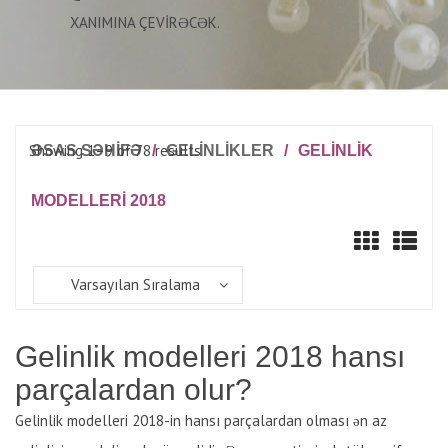
XANIMINA ÇEVIRƏCƏK.
Showing 1–9 of 78 results
ƏSAS SƏHİFƏ
/
GELINLIKLER
/
GELINLIK
MODELLERI 2018
Varsayılan Sıralama
Gelinlik modelleri 2018 hansı
parçalardan olur?
Gelinlik modelleri 2018-in hansı parçalardan olması ən az