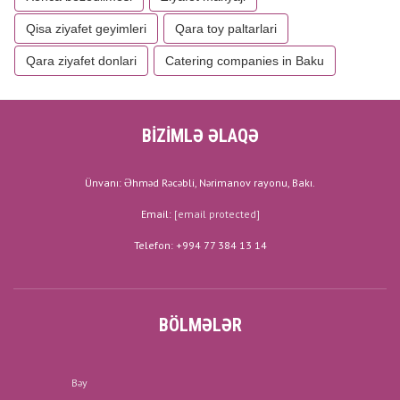
Qisa ziyafet geyimleri
Qara toy paltarlari
Qara ziyafet donlari
Catering companies in Baku
BİZİMLƏ ƏLAQƏ
Ünvanı: Əhməd Rəcəbli, Nərimanov rayonu, Bakı.
Email:
[email protected]
Telefon: +994 77 384 13 14
BÖLMƏLƏR
Bəy