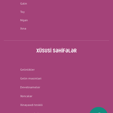
Gəlin
Toy
Nişan
Xına
XÜSUSI SƏHIFƏLƏR
Gelinlikler
Gelin masinlari
Devetnameler
Xoncalar
Xinayaxdi teskili