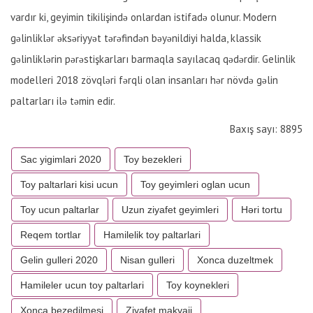
vardır ki, geyimin tikilişində onlardan istifadə olunur. Modern
gəlinliklər əksəriyyət tərəfindən bəyənildiyi halda, klassik
gəlinliklərin pərəstişkarları barmaqla sayılacaq qədərdir. Gelinlik
modelleri 2018 zövqləri fərqli olan insanları hər növdə gəlin
paltarları ilə təmin edir.
Baxış sayı: 8895
Sac yigimlari 2020
Toy bezekleri
Toy paltarlari kisi ucun
Toy geyimleri oglan ucun
Toy ucun paltarlar
Uzun ziyafet geyimleri
Həri tortu
Reqem tortlar
Hamilelik toy paltarlari
Gelin gulleri 2020
Nisan gulleri
Xonca duzeltmek
Hamileler ucun toy paltarlari
Toy koynekleri
Xonca bezedilmesi
Ziyafet makyaji