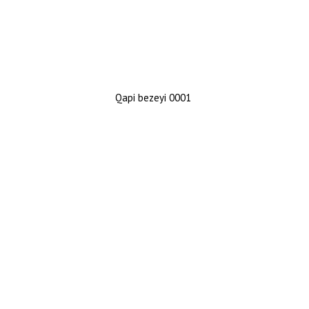
Qapi bezeyi 0001