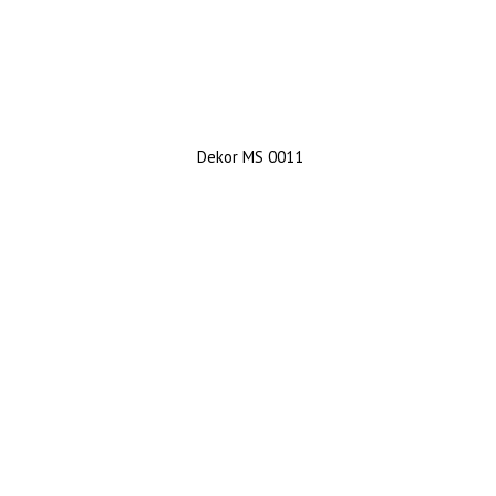
Dekor MS 0011