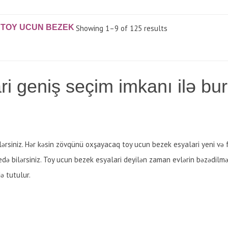
TOY UCUN BEZEK
Showing 1–9 of 125 results
i geniş seçim imkanı ilə bu
ərsiniz. Hər kəsin zövqünü oxşayacaq toy ucun bezek esyalari yeni və fərq
edə bilərsiniz. Toy ucun bezek esyalari deyilən zaman evlərin bəzədilmə
ə tutulur.