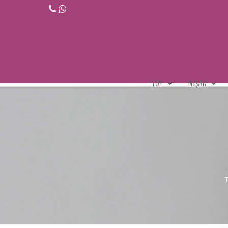
Skip
to
content
TOY
NIŞAN
T