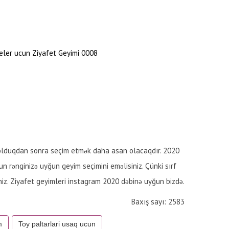
eler ucun Ziyafet Geyimi 0008
nış olduqdan sonra seçim etmək daha asan olacaqdır. 2020
n rənginizə uyğun geyim seçimini eməlisiniz. Çünki sırf
iz. Ziyafet geyimleri instagram 2020 dəbinə uyğun bizdə.
Baxış sayı: 2583
m
Toy paltarlari usaq ucun