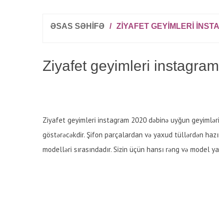
ƏSAS SƏHİFƏ
/
ZIYAFET GEYIMLERI INST
Ziyafet geyimleri instagra
Ziyafet geyimleri instagram 2020 dəbinə uyğun geyimləri
göstərəcəkdir. Şifon parçalardan və yaxud tüllərdən hazı
modelləri sırasındadır. Sizin üçün hansı rəng və model yar