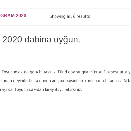
AGRAM 2020
Showing all 6 results
m 2020 dəbinə uyğun.
 Toyucun.az-da görə bilərsiniz. Tünd göy rəngdə müxtəlif aksesuarla y
rlanan geyimlərlə ilə günün ən çox bəyənilən xanımı ola bilərsiniz. Atl
aşırsa, Toyucun.az-dan kirayələyə bilərsiniz.