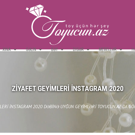
XINA
GƏLIN
BƏY
DIGƏR
MEBELLƏR
H
ZIYAFET GEYIMLERI INSTAGRAM 2020
MLERI INSTAGRAM 2020 DƏBINƏ UYĞUN GEYIMLƏRI TOYUCUN.AZ-DA GÖR