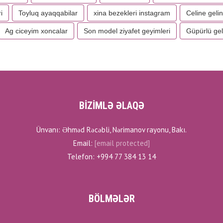
i
Toyluq ayaqqabilar
xina bezekleri instagram
Celine gelin
Ag ciceyim xoncalar
Son model ziyafet geyimleri
Güpürlü gel
BİZİMLƏ ƏLAQƏ
Ünvanı: Əhməd Rəcəbli, Nərimanov rayonu, Bakı.
Email:
[email protected]
Telefon: +994 77 384 13 14
BÖLMƏLƏR