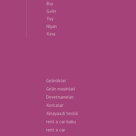
Bəy
Gəlin
Toy
Nişan
Xına
Gelinlikler
Gelin masinlari
Devetnameler
Xoncalar
Xinayaxdi teskili
rent a car baku
rent a car