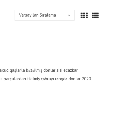
Varsayılan Sıralama
axud qaşlarla bəzəilmiş donlar sizi ecazkar
as parçalardan tikilmiş çəhrayı rəngdə donlar 2020