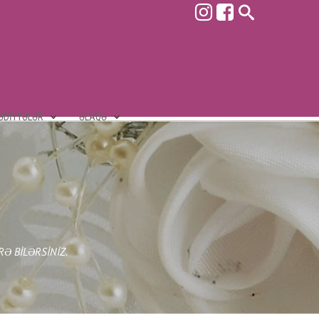
ƏDIYYƏLƏR
ƏLAQƏ
Ə BILƏRSINIZ.