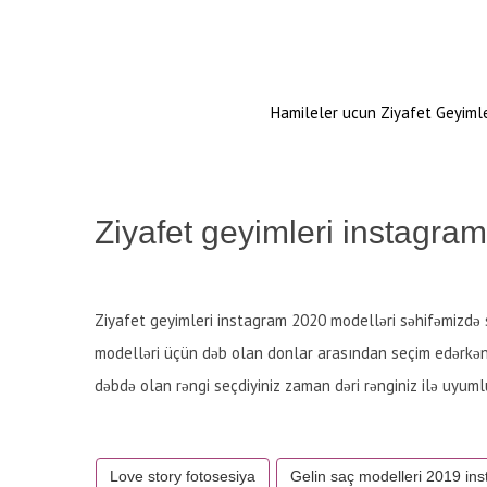
Hamileler ucun Ziyafet Geyiml
Ziyafet geyimleri instagra
Ziyafet geyimleri instagram 2020 modelləri səhifəmizdə s
modelləri üçün dəb olan donlar arasından seçim edərkən b
dəbdə olan rəngi seçdiyiniz zaman dəri rənginiz ilə uyu
Love story fotosesiya
Gelin saç modelleri 2019 in