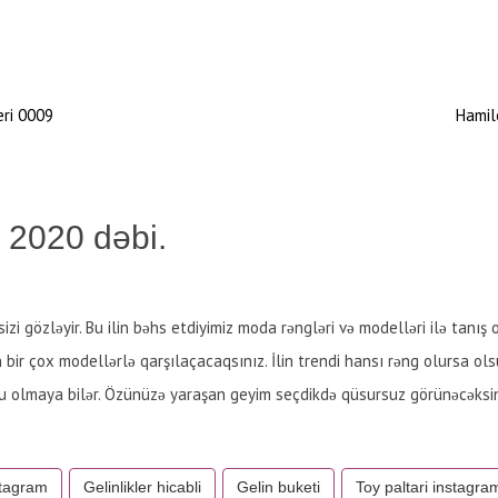
eri 0009
Hamil
m 2020 dəbi.
izi gözləyir. Bu ilin bəhs etdiyimiz moda rəngləri və modelləri ilə ta
ir çox modellərlə qarşılaçacaqsınız. İlin trendi hansı rəng olursa olsu
mlu olmaya bilər. Özünüzə yaraşan geyim seçdikdə qüsursuz görünəcəksin
stagram
Gelinlikler hicabli
Gelin buketi
Toy paltari instagra