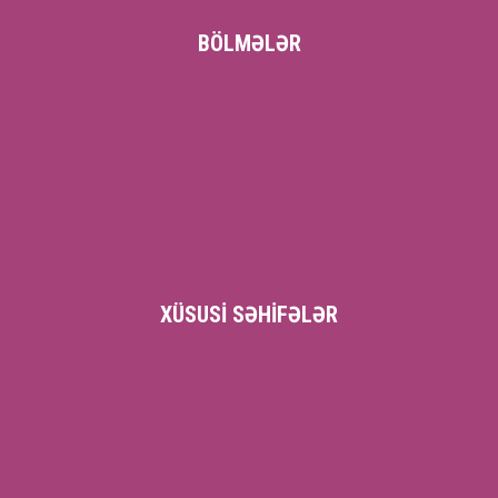
BÖLMƏLƏR
XÜSUSI SƏHIFƏLƏR