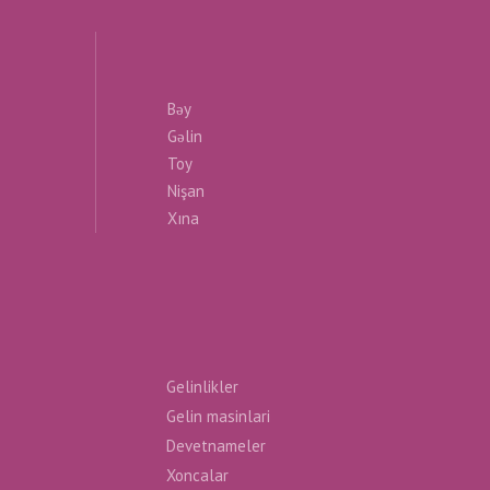
Bəy
Gəlin
Toy
Nişan
Xına
Gelinlikler
Gelin masinlari
Devetnameler
Xoncalar