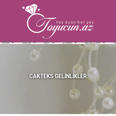
XINA
GƏLIN
BƏY
DIGƏR
MEBELLƏR
H
CAKTEKS GELINLIKLER