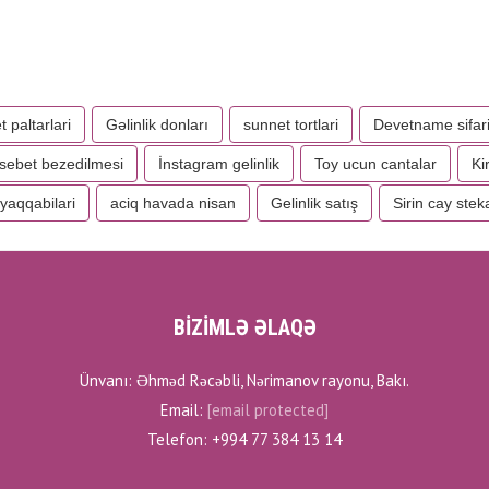
 paltarlari
Gəlinlik donları
sunnet tortlari
Devetname sifari
sebet bezedilmesi
İnstagram gelinlik
Toy ucun cantalar
Ki
ayaqqabilari
aciq havada nisan
Gelinlik satış
Sirin cay stek
BİZİMLƏ ƏLAQƏ
Ünvanı: Əhməd Rəcəbli, Nərimanov rayonu, Bakı.
Email:
[email protected]
Telefon: +994 77 384 13 14