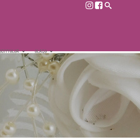
ƏDIYYƏLƏR
ƏLAQƏ