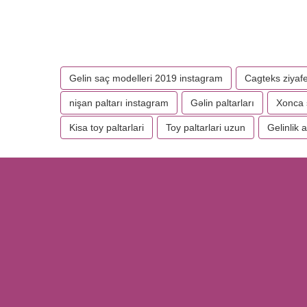
Gelin saç modelleri 2019 instagram
Cagteks ziyafet
nişan paltarı instagram
Gəlin paltarları
Xonca 
Kisa toy paltarlari
Toy paltarlari uzun
Gelinlik 