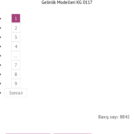
Gelinlik Modelleri KG 0117
1
2
3
4
…
7
8
9
Sonra
Baxış sayı: 8842