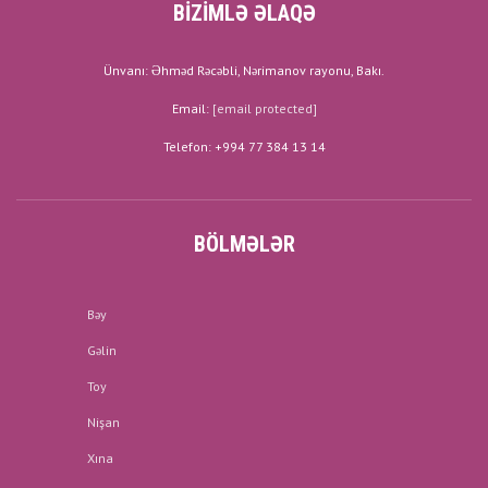
BİZİMLƏ ƏLAQƏ
Ünvanı: Əhməd Rəcəbli, Nərimanov rayonu, Bakı.
Email:
[email protected]
Telefon: +994 77 384 13 14
BÖLMƏLƏR
Bəy
Gəlin
Toy
Nişan
Xına