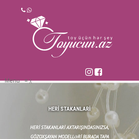
Skip
to
content
Menu
≡
╳
HERI STAKANLARI
HERI STAKANLARI AXTARIŞINDASINIZSA,
GÖZOXŞAYAN MODELLƏRI BURADA TAPA