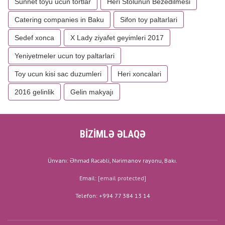
Sunnet toyu ucun tortlar
Heri Stolunun Bezedilmesi
Catering companies in Baku
Sifon toy paltarlari
Sedef xonca
X Lady ziyafet geyimleri 2017
Yeniyetmeler ucun toy paltarlari
Toy ucun kisi sac duzumleri
Heri xoncalari
2016 gelinlik
Gelin makyajı
BİZİMLƏ ƏLAQƏ
Ünvanı: Əhməd Rəcəbli, Nərimanov rayonu, Bakı.
Email:
[email protected]
Telefon: +994 77 384 13 14