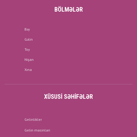
BÖLMƏLƏR
Bəy
Gəlin
Toy
Nişan
Xına
XÜSUSI SƏHIFƏLƏR
Gelinlikler
Gelin masinlari