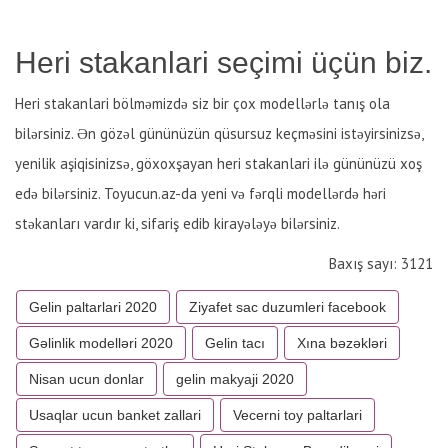
Heri stakanlari seçimi üçün biz.
Heri stakanlari bölməmizdə siz bir çox modellərlə tanış ola
bilərsiniz. Ən gözəl gününüzün qüsursuz keçməsini istəyirsinizsə,
yenilik aşiqisinizsə, göxoxşayan heri stakanlari ilə gününüzü xoş
edə bilərsiniz. Toyucun.az-da yeni və fərqli modellərdə həri
stəkanları vardır ki, sifariş edib kirayələyə bilərsiniz.
Baxış sayı: 3121
Gelin paltarlari 2020
Ziyafet sac duzumleri facebook
Gəlinlik modelləri 2020
Gelin tacı
Xına bəzəkləri
Nisan ucun donlar
gelin makyaji 2020
Usaqlar ucun banket zallari
Vecerni toy paltarlari