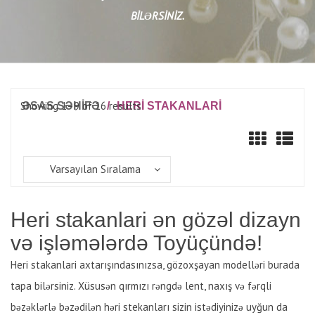
BILƏRSINIZ.
Showing 1–9 of 16 results
ƏSAS SƏHİFƏ
/
HERI STAKANLARI
Varsayılan Sıralama
Heri stakanlari ən gözəl dizayn
və işləmələrdə Toyüçündə!
Heri stakanlari axtarışındasınızsa, gözoxşayan modelləri burada
tapa bilərsiniz. Xüsusən qırmızı rəngdə lent, naxış və fərqli
bəzəklərlə bəzədilən həri stekanları sizin istədiyinizə uyğun da