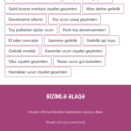
Sahil ticaret merkezi ziyafet geyimleri
Miss defne gelinlik
Devetname sifarisi
Toy ucun usaq geyimleri
Toy paltarlari qizlar ucun
Kicik toy devetnameleri
El isleri xoncalar
Jasmine gelinlik
Gelinlik qiz toyu
Gelinlik modeli
Xanimlar ucun ziyafet geyimleri
Vilur ziyafet geyimleri
Nisan ucun gul buketleri
Hamileler ucun ziyafet geyimleri
BİZİMLƏ ƏLAQƏ
Ünvanı: Əhməd Rəcəbli, Nərimanov rayonu, Bakı.
Email:
[email protected]