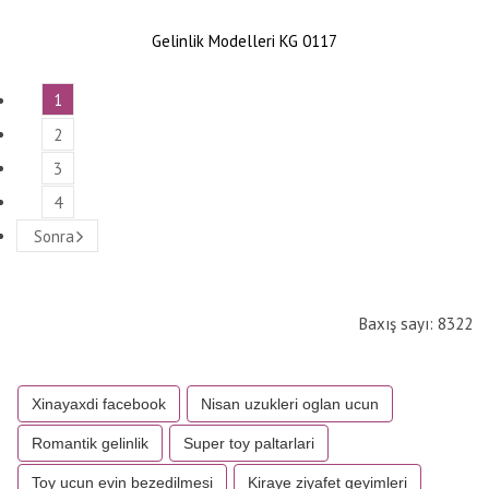
Gelinlik Modelleri KG 0117
1
2
3
4
Sonra
Baxış sayı: 8322
Xinayaxdi facebook
Nisan uzukleri oglan ucun
Romantik gelinlik
Super toy paltarlari
Toy ucun evin bezedilmesi
Kiraye ziyafet geyimleri