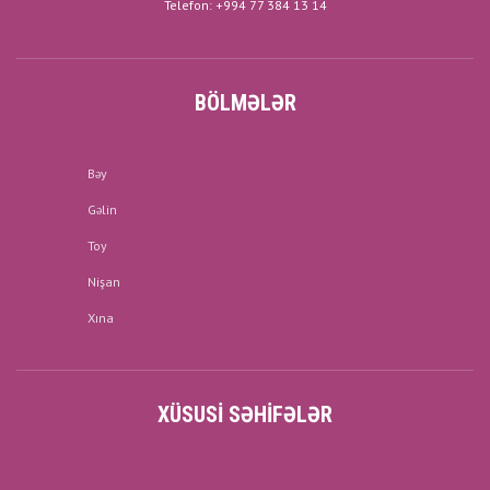
Telefon: +994 77 384 13 14
BÖLMƏLƏR
Bəy
Gəlin
Toy
Nişan
Xına
XÜSUSI SƏHIFƏLƏR