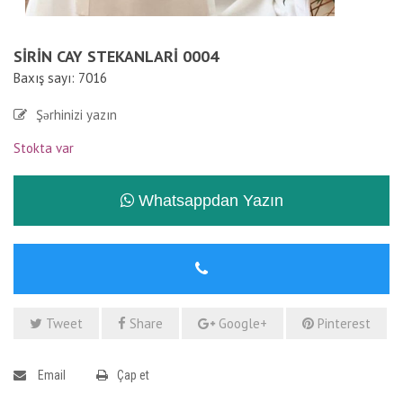
SIRIN CAY STEKANLARI 0004
Baxış sayı: 7016
Şərhinizi yazın
Stokta var
Whatsappdan Yazın
Tweet
Share
Google+
Pinterest
Email
Çap et