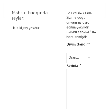
Məhsul haqqında
İlk rəyi siz yazın.
rəylər:
Sizin e-poçt
ünvanınız dərc
edilməyəcəkdir.
Hələ ki, rəy yoxdur.
Gərəkli sahələr
*
ilə
işarələnmişdir
Qiymətləndir
*
Rəyiniz
*