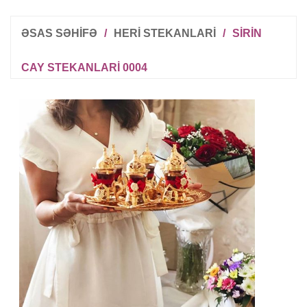
ƏSAS SƏHİFƏ
/
HERI STEKANLARI
/
SIRIN
CAY STEKANLARI 0004
R
T