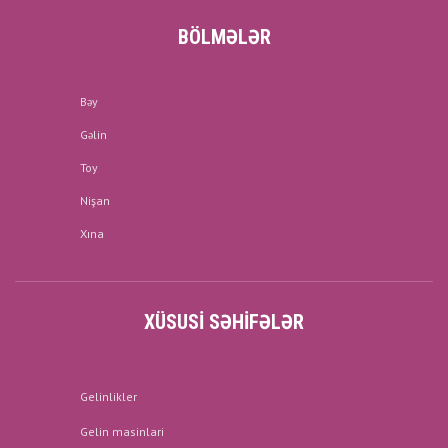
BÖLMƏLƏR
Bəy
Gəlin
Toy
Nişan
Xına
XÜSUSI SƏHIFƏLƏR
Gelinlikler
Gelin masinlari