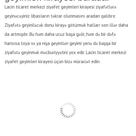
Lacin ticaret merkezi ziyafet geyimleri kirayesi ziyafətlərə
geyinəcəyiniz libasların təkrar olunmasını aradan qaldırır.
Ziyafətə geyiniləcək donu kirayə götürmək halları son illər daha
da artmışdır. Bu həm daha ucuz başa gəlir, həm də bir dəfə
hansısa toya və ya nişa geyinilən geyimi yenə də başqa bir
ziyafətə geyinmək məcburiyyətini yox edir. Lacin ticaret merkezi
ziyafet geyimleri kirayesi üçün bizə müraciət edin.