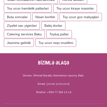
Toy ucun hamilelik paltarlari
Toy ucun kiraye masinlar
Buta xoncalar
Nisan konfeti
Toy ucun goz makyajlari
Ziyafet sac yigimlari
Baliq donlar
Catering services Baku
Toyluq paltar
Jasmine gelinlik
Toy ucun reqs muellimi
BİZİMLƏ ƏLAQƏ
Ünvanı: Əhməd Rəcəbli, Nərimanov rayonu, Bakı.
Email:
[email protected]
Telefon: +994 77 384 13 14