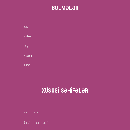
BÖLMƏLƏR
Bəy
Gəlin
Toy
Nişan
Xına
XÜSUSI SƏHIFƏLƏR
Gelinlikler
Gelin masinlari