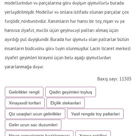
modellərindən və parçalarına görə dəyişən qiymətlərlə burada
yerləşdirilmişdir. Modellər və onlara istifadə olunan parçalar çox
fərqlidir, növbənövdür. Xanımların hər hansı bir toy, nişan və ya
hansısa ziyafət, məclis üçün geyinəcəyi paltarı almaq üçün
ayırdığı pul dəyişkəndir. Burada hər qiymətə olan paltarlar bütün
insanların büdcəsinə görə təyin olunmuşdur. Lacin ticaret merkezi
ziyafet geyimleri kirayesi üçün belə aşağı qiymətlərdən
yararlanmağa dəyər.
Baxış sayı: 11303
Gelinlikler rengli
Qadin geyimleri toyluq
Xinayaxdi tortlari
Elçilik stekanlari
Qiz usaqlari ucun gelinlikler
Yasil rengde toy paltarlari
Gelin ucun sac duzumleri
Nisan xoncalarinin hazirlanmasi
Xonca sekilleri