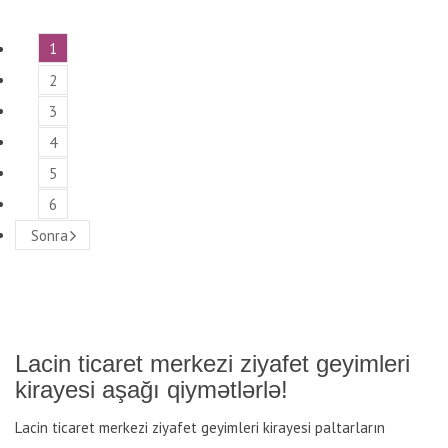
1
2
3
4
5
6
Sonra
Lacin ticaret merkezi ziyafet geyimleri
kirayesi aşağı qiymətlərlə!
Lacin ticaret merkezi ziyafet geyimleri kirayesi paltarların