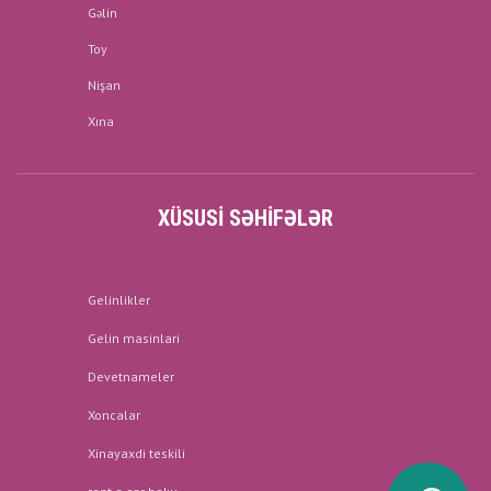
Gəlin
Toy
Nişan
Xına
XÜSUSI SƏHIFƏLƏR
Gelinlikler
Gelin masinlari
Devetnameler
Xoncalar
Xinayaxdi teskili