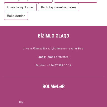
Uzun baliq donlar
Kicik toy devetnameleri
Baliq donlar
BİZİMLƏ ƏLAQƏ
Ünvanı: Əhməd Rəcəbli, Nərimanov rayonu, Bakı.
Email:
[email protected]
Telefon: +994 77 384 13 14
BÖLMƏLƏR
Bəy