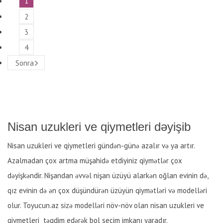
1
2
3
4
Sonra
Nisan uzukleri ve qiymetleri dəyişib
Nisan uzukleri ve qiymetleri gündən-günə azalır və ya artır.
Azalmadan çox artma müşahidə etdiyiniz qiymətlər çox
dəyişkəndir. Nişandan əvvəl nişan üzüyü alarkən oğlan evinin də,
qız evinin də ən çox düşündürən üzüyün qiymətləri və modelləri
olur. Toyucun.az sizə modelləri növ-növ olan nisan uzukleri ve
qiymetleri təqdim edərək bol seçim imkanı yaradır.