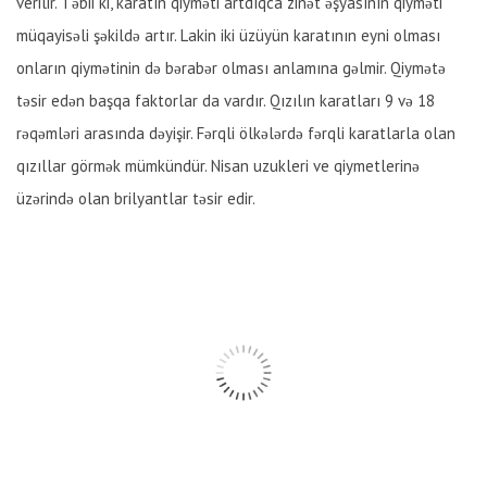
verilir. Təbii ki, karatın qiyməti artdıqca zinət əşyasının qiyməti
müqayisəli şəkildə artır. Lakin iki üzüyün karatının eyni olması
onların qiymətinin də bərabər olması anlamına gəlmir. Qiymətə
təsir edən başqa faktorlar da vardır. Qızılın karatları 9 və 18
rəqəmləri arasında dəyişir. Fərqli ölkələrdə fərqli karatlarla olan
qızıllar görmək mümkündür. Nisan uzukleri ve qiymetlerinə
üzərində olan brilyantlar təsir edir.