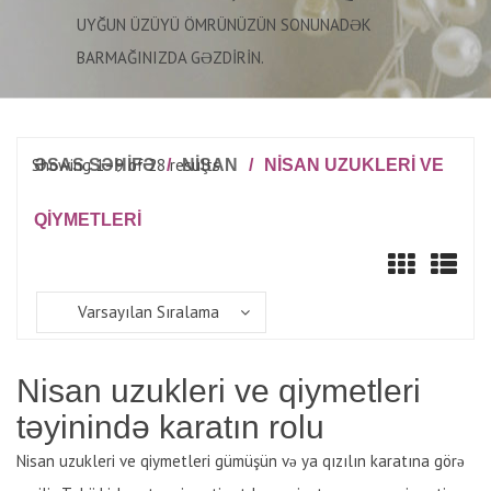
UYĞUN ÜZÜYÜ ÖMRÜNÜZÜN SONUNADƏK
BARMAĞINIZDA GƏZDIRIN.
Showing 1–9 of 28 results
ƏSAS SƏHİFƏ
/
NIŞAN
/
NISAN UZUKLERI VE
QIYMETLERI
Varsayılan Sıralama
Nisan uzukleri ve qiymetleri
təyinində karatın rolu
Nisan uzukleri ve qiymetleri gümüşün və ya qızılın karatına görə