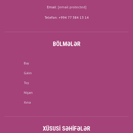
Email:
[email protected]
Telefon: +994 77 384 13 14
BÖLMƏLƏR
Bəy
Gəlin
Toy
Nişan
Xına
XÜSUSI SƏHIFƏLƏR