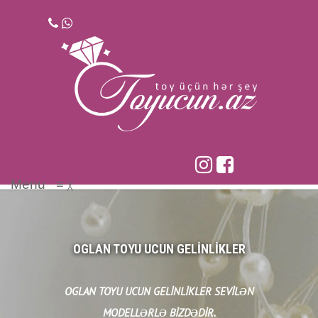
Skip
to
content
Menu
≡
╳
OGLAN TOYU UCUN GELINLIKLER
OGLAN TOYU UCUN GELINLIKLER SEVILƏN
MODELLƏRLƏ BIZDƏDIR.