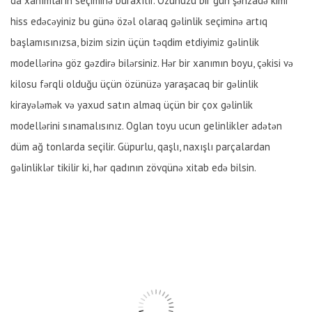
da xanımların seçiminə buraxılır. Özünüzü bir gün şəhzadə kimi
hiss edəcəyiniz bu günə özəl olaraq gəlinlik seçiminə artıq
başlamısınızsa, bizim sizin üçün təqdim etdiyimiz gəlinlik
modellərinə göz gəzdirə bilərsiniz. Hər bir xanımın boyu, çəkisi və
kilosu fərqli olduğu üçün özünüzə yaraşacaq bir gəlinlik
kirayələmək və yaxud satın almaq üçün bir çox gəlinlik
modellərini sınamalısınız. Oglan toyu ucun gelinlikler adətən
düm ağ tonlarda seçilir. Güpurlu, qaşlı, naxışlı parçalardan
gəlinliklər tikilir ki, hər qadının zövqünə xitab edə bilsin.