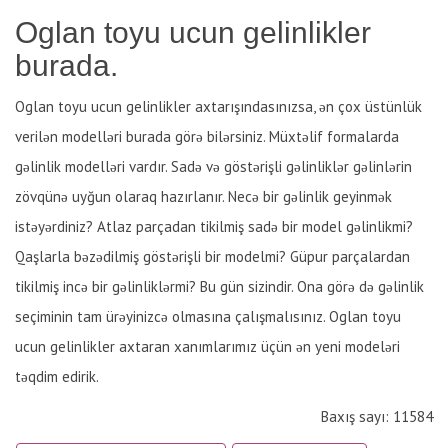
Oglan toyu ucun gelinlikler
burada.
Oglan toyu ucun gelinlikler axtarışındasınızsa, ən çox üstünlük
verilən modelləri burada görə bilərsiniz. Müxtəlif formalarda
gəlinlik modelləri vardır. Sadə və göstərişli gəlinliklər gəlinlərin
zövqünə uyğun olaraq hazırlanır. Necə bir gəlinlik geyinmək
istəyərdiniz? Atlaz parçadan tikilmiş sadə bir model gəlinlikmi?
Qaşlarla bəzədilmiş göstərişli bir modelmi? Güpur parçalardan
tikilmiş incə bir gəlinliklərmi? Bu gün sizindir. Ona görə də gəlinlik
seçiminin tam ürəyinizcə olmasına çalışmalısınız. Oglan toyu
ucun gelinlikler axtaran xanımlarımız üçün ən yeni modeləri
təqdim edirik.
Baxış sayı: 11584