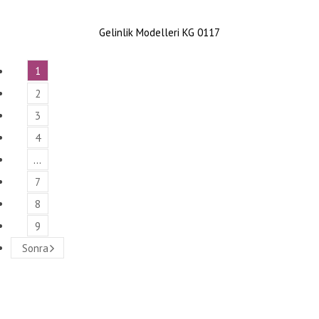
Gelinlik Modelleri KG 0117
1
2
3
4
…
7
8
9
Sonra