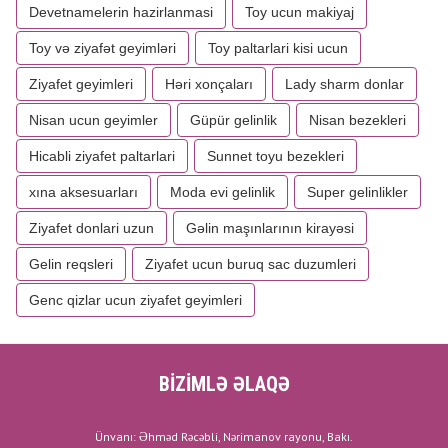
Devetnamelerin hazirlanmasi
Toy ucun makiyaj
Toy və ziyafət geyimləri
Toy paltarlari kisi ucun
Ziyafet geyimleri
Həri xonçaları
Lady sharm donlar
Nisan ucun geyimler
Güpür gelinlik
Nisan bezekleri
Hicabli ziyafet paltarlari
Sunnet toyu bezekleri
xına aksesuarları
Moda evi gelinlik
Super gelinlikler
Ziyafet donlari uzun
Gəlin maşınlarının kirayəsi
Gelin reqsleri
Ziyafet ucun buruq sac duzumleri
Genc qizlar ucun ziyafet geyimleri
BİZİMLƏ ƏLAQƏ
Ünvanı: Əhməd Rəcəbli, Nərimanov rayonu, Bakı.