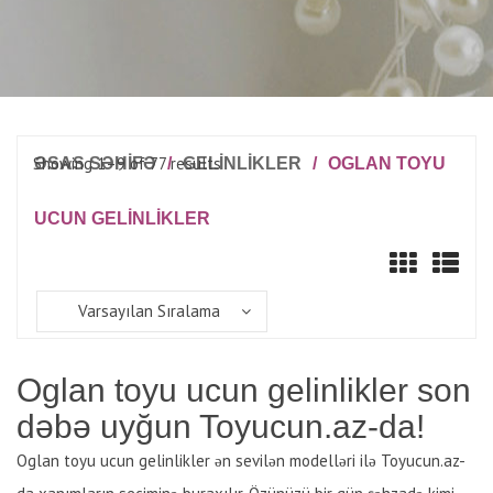
Showing 1–9 of 77 results
ƏSAS SƏHİFƏ
/
GELINLIKLER
/
OGLAN TOYU
UCUN GELINLIKLER
Varsayılan Sıralama
Oglan toyu ucun gelinlikler son
dəbə uyğun Toyucun.az-da!
Oglan toyu ucun gelinlikler ən sevilən modelləri ilə Toyucun.az-