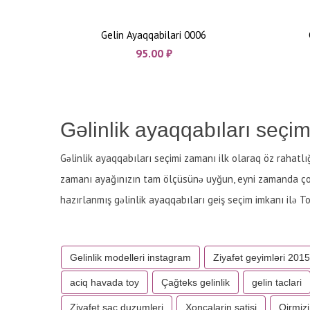
Gelin Ayaqqabilari 0006
95.00
₼
Gəlinlik ayaqqabıları seçim
Gəlinlik ayaqqabıları seçimi zamanı ilk olaraq öz rahatlığ
zamanı ayağınızın tam ölçüsünə uyğun, eyni zamanda çox 
hazırlanmış gəlinlik ayaqqabıları geiş seçim imkanı ilə 
Gelinlik modelleri instagram
Ziyafət geyimləri 2015
aciq havada toy
Çağteks gelinlik
gelin taclari
Ziyafet sac duzumleri
Xoncalarin satisi
Qirmizi