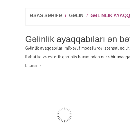
ƏSAS SƏHİFƏ
/
GƏLIN
/
GƏLINLIK AYAQQ
Gəlinlik ayaqqabıları ən bə
Gəlinlik ayaqqabıları müxtəlif modellərdə istehsal edilir
Rahatlıq və estetik görünüş baxımından necə bir ayaqqabın
bilərsiniz.