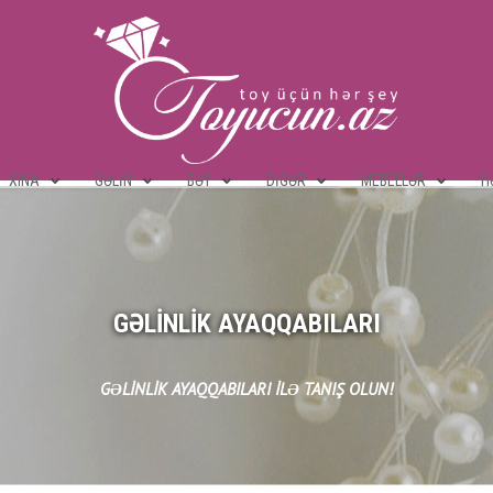
XINA
GƏLIN
BƏY
DIGƏR
MEBELLƏR
H
GƏLINLIK AYAQQABILARI
GƏLINLIK AYAQQABILARI ILƏ TANIŞ OLUN!