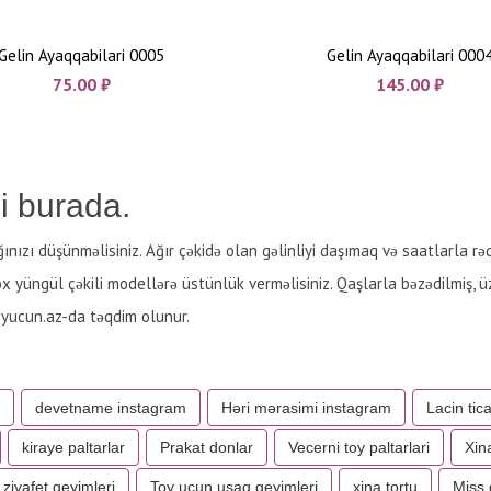
Gelin Ayaqqabilari 0005
Gelin Ayaqqabilari 000
75.00
₼
145.00
₼
i burada.
ınızı düşünməlisiniz. Ağır çəkidə olan gəlinliyi daşımaq və saatlarla rə
yüngül çəkili modellərə üstünlük verməlisiniz. Qaşlarla bəzədilmiş, ü
Toyucun.az-da təqdim olunur.
devetname instagram
Həri mərasimi instagram
Lacin tic
kiraye paltarlar
Prakat donlar
Vecerni toy paltarlari
Xin
 ziyafet geyimleri
Toy ucun usaq geyimleri
xina tortu
Miss 