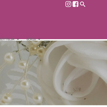
ƏDIYYƏLƏR
ƏLAQƏ