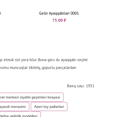
4
Gelin Ayaqqabilari 0001
75.00
₼
qs etmək sizi yora bilər. Buna görə də ayaqqabı seçimi
zərinə muncuqlar tikilmiş, güpurlu parçalardan
Baxış sayı: 1951
aret merkezi ziyafet geyimleri kirayesi
ayaxdi merasimi
Azeri toy paltarlari
defne gelinlik modelleri