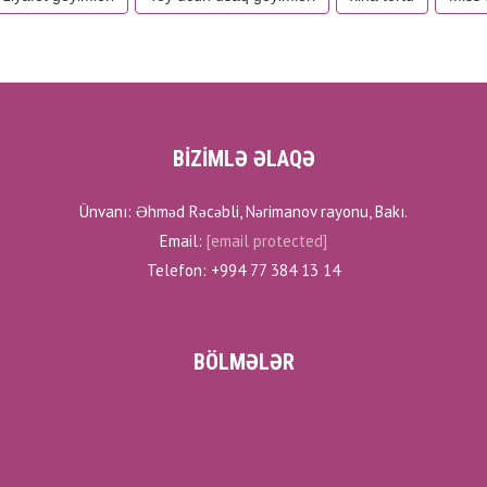
BİZİMLƏ ƏLAQƏ
Ünvanı: Əhməd Rəcəbli, Nərimanov rayonu, Bakı.
Email:
[email protected]
Telefon: +994 77 384 13 14
BÖLMƏLƏR