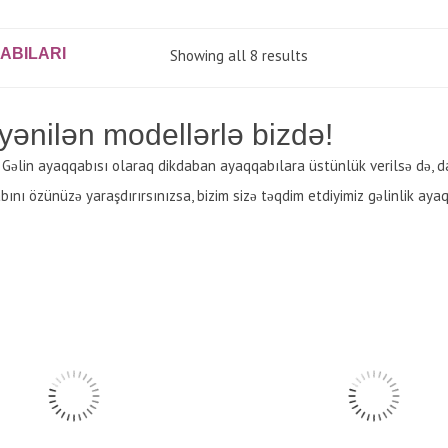
ABILARI
Showing all 8 results
yənilən modellərlə bizdə!
. Gəlin ayaqqabısı olaraq dikdaban ayaqqabılara üstünlük verilsə də, dab
ı özünüzə yaraşdırırsınızsa, bizim sizə təqdim etdiyimiz gəlinlik ayaqqa