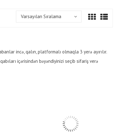
Varsayılan Sıralama
anlar incə, qalın, platformalı olmaqla 3 yerə ayırılır.
bıları içərisindən bəyəndiyinizi seçib sifariş verə