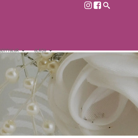
ƏDIYYƏLƏR
ƏLAQƏ