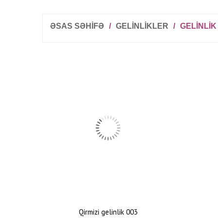
ƏSAS SƏHİFƏ
/
GELINLIKLER
/
GELINLIK
Qirmizi gelinlik 003