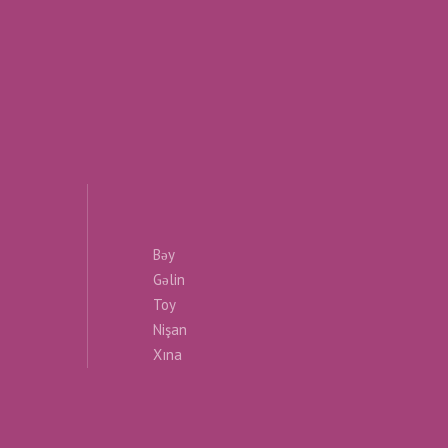
Bəy
Gəlin
Toy
Nişan
Xına