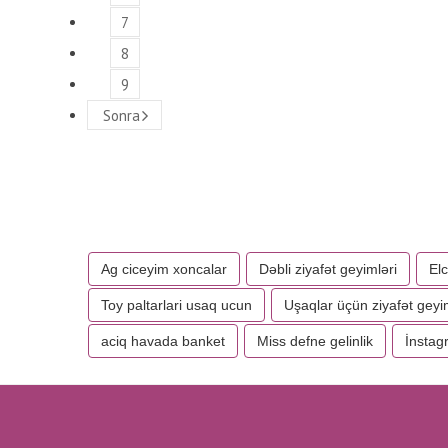
7
8
9
Sonra
Ag ciceyim xoncalar
Dəbli ziyafət geyimləri
Elc
Toy paltarlari usaq ucun
Uşaqlar üçün ziyafət geyi
aciq havada banket
Miss defne gelinlik
İnstag