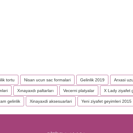
ilik tortu
Nisan ucun sac formalari
Gelinlik 2019
Arxasi uz
mləri
Xınayaxdı paltarları
Vecerni platyalar
X Lady ziyafet 
ram gelinlik
Xinayaxdi aksesuarlari
Yeni ziyafet geyimleri 2015