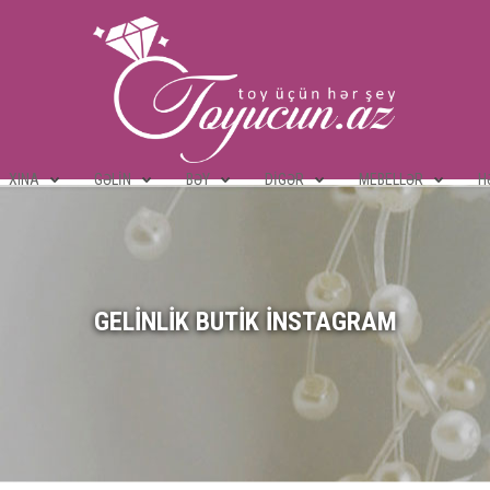
XINA
GƏLIN
BƏY
DIGƏR
MEBELLƏR
H
GELINLIK BUTIK INSTAGRAM