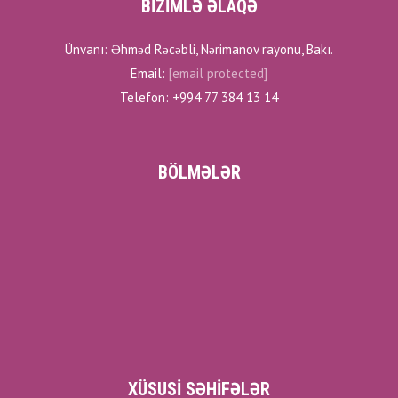
BİZİMLƏ ƏLAQƏ
Ünvanı: Əhməd Rəcəbli, Nərimanov rayonu, Bakı.
Email:
[email protected]
Telefon: +994 77 384 13 14
BÖLMƏLƏR
XÜSUSI SƏHIFƏLƏR