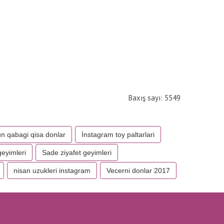
Baxış sayı: 5549
un qabagi qisa donlar
İnstagram toy paltarlari
geyimleri
Sade ziyafet geyimleri
nisan uzukleri instagram
Vecerni donlar 2017