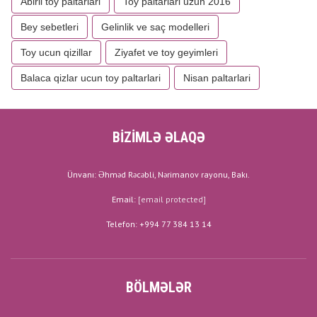
Abirli toy paltarlari
Toy paltarlari uzun 2016
Bey sebetleri
Gelinlik ve saç modelleri
Toy ucun qizillar
Ziyafet ve toy geyimleri
Balaca qizlar ucun toy paltarlari
Nisan paltarlari
BİZİMLƏ ƏLAQƏ
Ünvanı: Əhməd Rəcəbli, Nərimanov rayonu, Bakı.
Email:
[email protected]
Telefon: +994 77 384 13 14
BÖLMƏLƏR