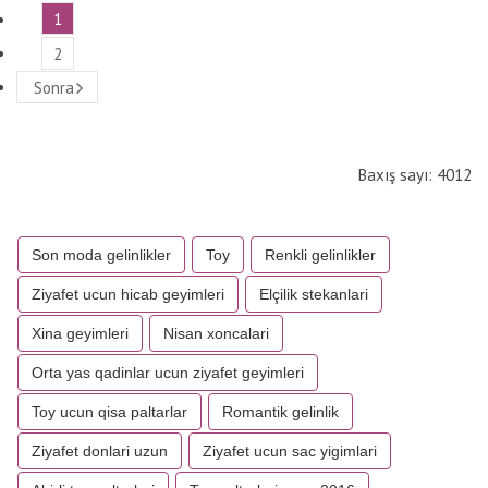
1
2
Sonra
Baxış sayı: 4012
Son moda gelinlikler
Toy
Renkli gelinlikler
Ziyafet ucun hicab geyimleri
Elçilik stekanlari
Xina geyimleri
Nisan xoncalari
Orta yas qadinlar ucun ziyafet geyimleri
Toy ucun qisa paltarlar
Romantik gelinlik
Ziyafet donlari uzun
Ziyafet ucun sac yigimlari