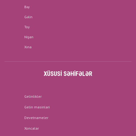
Bəy
Gəlin
Toy
Nişan
Xına
XÜSUSI SƏHIFƏLƏR
Gelinlikler
Gelin masinlari
Devetnameler
Xoncalar