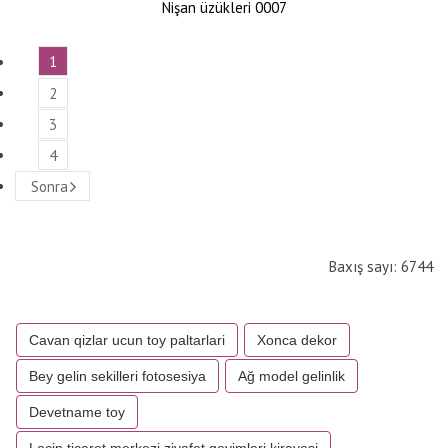
Nişan üzükleri 0007
1
2
3
4
Sonra
Baxış sayı: 6744
Cavan qizlar ucun toy paltarlari
Xonca dekor
Bey gelin sekilleri fotosesiya
Ağ model gelinlik
Devetname toy