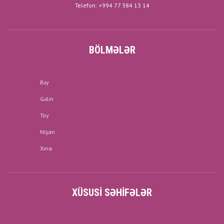
Telefon: +994 77 384 13 14
BÖLMƏLƏR
Bəy
Gəlin
Toy
Nişan
Xına
XÜSUSI SƏHIFƏLƏR