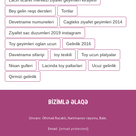
Lacin ticaret merkezi ziyafet geyimleri kirayesi
Bey gelin reqs dersleri
Tortlar
Devetname numuneleri
Cagteks ziyafet geyimleri 2014
Ziyafet sac duzumleri 2019 instagram
Toy geyimleri oglan ucun
Gelinlik 2016
Dəvətnamə sifarişi
toy teskili
Toy ucun platyalar
Nisan gulleri
Lacinda toy paltarlari
Ucuz gelinlik
Qirmizi gelinlik
BİZİMLƏ ƏLAQƏ
Ünvanı: Əhməd Rəcəbli, Nərimanov rayonu, Bakı.
Email:
[email protected]