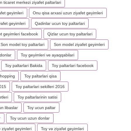
n ticaret merkezi ziyafet paltarlari
afet geyimleri
Onu qisa arxasi uzun ziyafet geyimleri
afet geyimleri
Qadinlar ucun toy paltarlari
et geyimleri facebook
Qizlar ucun toy paltarlari
Son model toy paltarlari
Son model ziyafet geyimleri
 donlar
Toy geyimleri ve ayaqqabilari
Toy paltarlari Bakida
Toy paltarlari facebook
 shopping
Toy paltarlari qisa
2015
Toy paltarlari sekilleri 2016
tleri
Toy paltarlarinin satisi
n libaslar
Toy ucun paltar
r
Toy ucun uzun donlar
 ziyafet geyimleri
Toy və ziyafət geyimləri