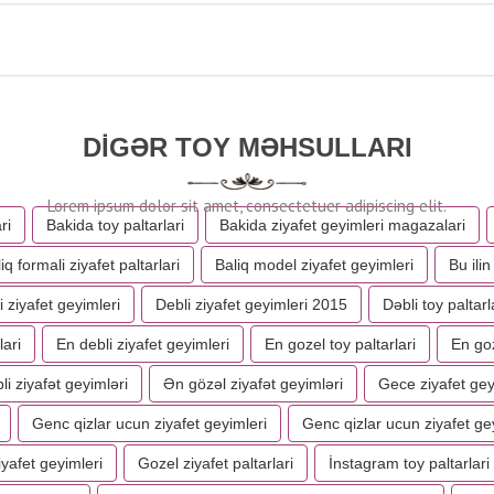
DIGƏR TOY MƏHSULLARI
ri
Bakida toy paltarlari
Bakida ziyafet geyimleri magazalari
iq formali ziyafet paltarlari
Baliq model ziyafet geyimleri
Bu ilin
i ziyafet geyimleri
Debli ziyafet geyimleri 2015
Dəbli toy paltarl
lari
En debli ziyafet geyimleri
En gozel toy paltarlari
En goz
i ziyafət geyimləri
Ən gözəl ziyafət geyimləri
Gece ziyafet gey
Genc qizlar ucun ziyafet geyimleri
Genc qizlar ucun ziyafet ge
yafet geyimleri
Gozel ziyafet paltarlari
İnstagram toy paltarlari