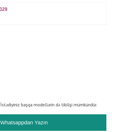
029
RƏYLƏR
TƏSVIR
r. İstədiyiniz başqa modellərin də tikilişi mümkündür.
Whatsappdan Yazın