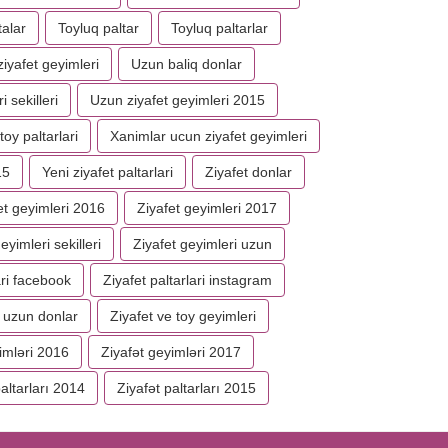
talar
Toyluq paltar
Toyluq paltarlar
iyafet geyimleri
Uzun baliq donlar
i sekilleri
Uzun ziyafet geyimleri 2015
toy paltarlari
Xanimlar ucun ziyafet geyimleri
15
Yeni ziyafet paltarlari
Ziyafet donlar
et geyimleri 2016
Ziyafet geyimleri 2017
eyimleri sekilleri
Ziyafet geyimleri uzun
ari facebook
Ziyafet paltarlari instagram
 uzun donlar
Ziyafet ve toy geyimleri
imləri 2016
Ziyafət geyimləri 2017
paltarları 2014
Ziyafət paltarları 2015