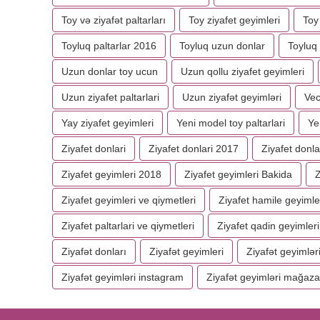
Toy və ziyafət paltarları
Toy ziyafet geyimleri
Toy 
Toyluq paltarlar 2016
Toyluq uzun donlar
Toyluq 
Uzun donlar toy ucun
Uzun qollu ziyafet geyimleri
Uzun ziyafet paltarlari
Uzun ziyafət geyimləri
Vec
Yay ziyafet geyimleri
Yeni model toy paltarlari
Ye
Ziyafet donlari
Ziyafet donlari 2017
Ziyafet donla
Ziyafet geyimleri 2018
Ziyafet geyimleri Bakida
Z
Ziyafet geyimleri ve qiymetleri
Ziyafet hamile geyimle
Ziyafet paltarlari ve qiymetleri
Ziyafet qadin geyimleri
Ziyafət donları
Ziyafət geyimleri
Ziyafət geyimlər
Ziyafət geyimləri instagram
Ziyafət geyimləri mağaza