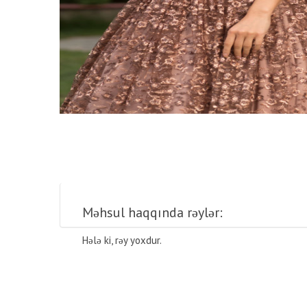
Məhsul haqqında rəylər:
Hələ ki, rəy yoxdur.