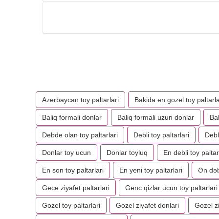
Azerbaycan toy paltarlari
Bakida en gozel toy paltarla
Baliq formali donlar
Baliq formali uzun donlar
Bal
Debde olan toy paltarlari
Debli toy paltarlari
Debl
Donlar toy ucun
Donlar toyluq
En debli toy paltar
En son toy paltarlari
En yeni toy paltarlari
Ən dəbl
Gece ziyafet paltarlari
Genc qizlar ucun toy paltarlari
Gozel toy paltarlari
Gozel ziyafet donlari
Gozel zi