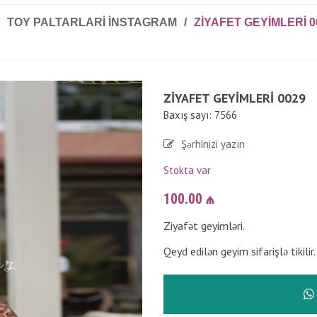
TOY PALTARLARI INSTAGRAM
/
ZIYAFET GEYIMLERI 0
ZIYAFET GEYIMLERI 0029
Baxış sayı: 7566
Şərhinizi yazın
Stokta var
100.00
₼
Ziyafət geyimləri.
Qeyd edilən geyim sifarişlə tikili