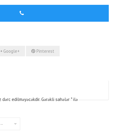
Google+
Pinterest
z dərc edilməyəcəkdir.
Gərəkli sahələr
*
ilə