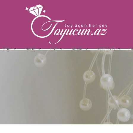
XINA
GƏLIN
BƏY
DIGƏR
MEBELLƏR
H