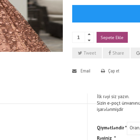
Sepete Ekle
Tweet
Share
Email
Çap et
İlk rəyi siz yazın.
Sizin e-poçt ünvanını
işarələnmişdir
Qiymətləndir
*
Rəyiniz
*