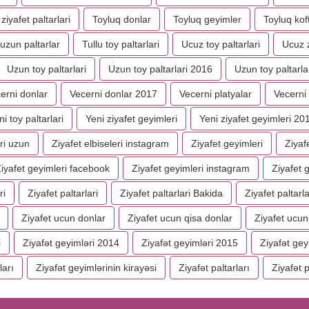
ziyafet paltarlari
Toyluq donlar
Toyluq geyimler
Toyluq kof
uzun paltarlar
Tullu toy paltarlari
Ucuz toy paltarlari
Ucuz z
Uzun toy paltarlari
Uzun toy paltarlari 2016
Uzun toy paltarlar
erni donlar
Vecerni donlar 2017
Vecerni platyalar
Vecerni 
ni toy paltarlari
Yeni ziyafet geyimleri
Yeni ziyafet geyimleri 20
ri uzun
Ziyafet elbiseleri instagram
Ziyafet geyimleri
Ziyaf
iyafet geyimleri facebook
Ziyafet geyimleri instagram
Ziyafet g
ri
Ziyafet paltarlari
Ziyafet paltarlari Bakida
Ziyafet paltarl
Ziyafet ucun donlar
Ziyafet ucun qisa donlar
Ziyafet ucun
i
Ziyafət geyimləri 2014
Ziyafət geyimləri 2015
Ziyafət gey
ları
Ziyafət geyimlərinin kirayəsi
Ziyafət paltarları
Ziyafət 