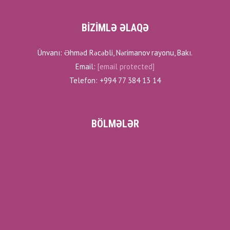
BİZİMLƏ ƏLAQƏ
Ünvanı: Əhməd Rəcəbli, Nərimanov rayonu, Bakı.
Email:
[email protected]
Telefon: +994 77 384 13 14
BÖLMƏLƏR