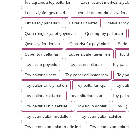
İnstaqramda toy paltarlari
Lacin ticaret merkezi ziyaf
Lacin ziyafet geyimleri
Laçın ticarət mərkəzi ziyafət g
Ortulu toy paltarlari
Paltarlar ziyafet
Platyalar to
Qara rəngli ziyafət geyimləri
Qeseng toy paltarlari
Qısa ziyafət donları
Qısa ziyafət geyimləri
Sade t
Super toy paltarlari
Super ziyafet geyimleri
Toy d
Toy nisan geyimleri
Toy nisan paltarlari
Toy palta
Toy paltarlari foto
Toy paltarlari instagram
Toy pa
Toy paltarlari qiymetleri
Toy paltarlari qiz
Toy palt
Toy paltarlari sifarisi
Toy paltarlari uzun
Toy palta
Toy paltarlarinin sekilleri
Toy ucun donlar
Toy üç
Toy ucun paltar modelleri
Toy ucun paltar sekilleri
Toy ucun uzun paltar modelleri
Toy ucun uzun paltarl