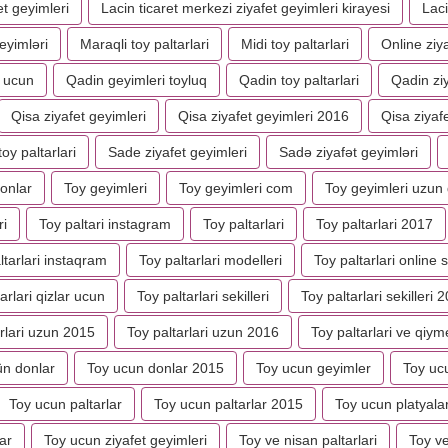
et geyimleri
Lacin ticaret merkezi ziyafet geyimleri kirayesi
Laci
eyimləri
Maraqli toy paltarlari
Midi toy paltarlari
Online ziy
y ucun
Qadin geyimleri toyluq
Qadin toy paltarlari
Qadin ziy
Qisa ziyafet geyimleri
Qisa ziyafet geyimleri 2016
Qisa ziyaf
oy paltarlari
Sade ziyafet geyimleri
Sadə ziyafət geyimləri
onlar
Toy geyimleri
Toy geyimleri com
Toy geyimleri uzun
ri
Toy paltari instagram
Toy paltarlari
Toy paltarlari 2017
ltarlari instaqram
Toy paltarlari modelleri
Toy paltarlari online
arlari qizlar ucun
Toy paltarlari sekilleri
Toy paltarlari sekilleri 
rlari uzun 2015
Toy paltarlari uzun 2016
Toy paltarlari ve qiyme
ün donlar
Toy ucun donlar 2015
Toy ucun geyimler
Toy ucu
Toy ucun paltarlar
Toy ucun paltarlar 2015
Toy ucun platyala
ar
Toy ucun ziyafet geyimleri
Toy ve nisan paltarlari
Toy ve