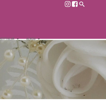
ƏDIYYƏLƏR
ƏLAQƏ