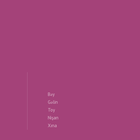
Bəy
Gəlin
Toy
Nişan
Xına