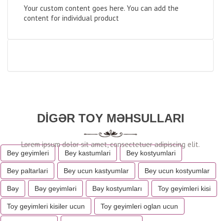
Your custom content goes here. You can add the
content for individual product
DIGƏR TOY MƏHSULLARI
Bey geyimleri
Bey kastumlari
Bey kostyumlari
Bey paltarlari
Bey ucun kastyumlar
Bey ucun kostyumlar
Bəy
Bəy geyimləri
Bəy kostyumları
Toy geyimleri kisi
Toy geyimleri kisiler ucun
Toy geyimleri oglan ucun