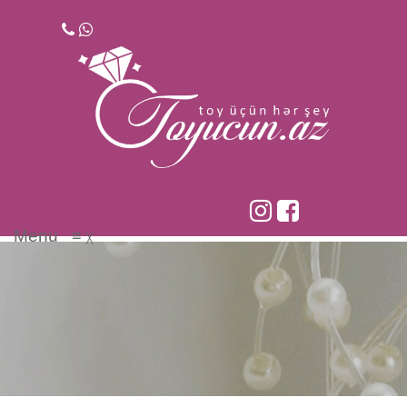
Skip
to
content
Menu
≡
╳