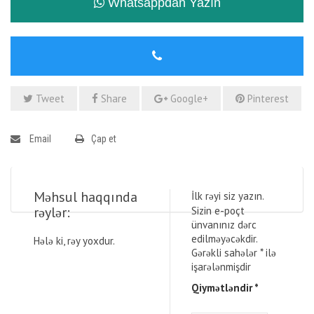
Whatsappdan Yazın
Tweet
Share
Google+
Pinterest
Email
Çap et
Məhsul haqqında
İlk rəyi siz yazın.
rəylər:
Sizin e-poçt
ünvanınız dərc
edilməyəcəkdir.
Hələ ki, rəy yoxdur.
Gərəkli sahələr
*
ilə
işarələnmişdir
Qiymətləndir
*