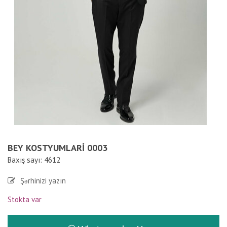
BEY KOSTYUMLARI 0003
Baxış sayı: 4612
Şərhinizi yazın
Stokta var