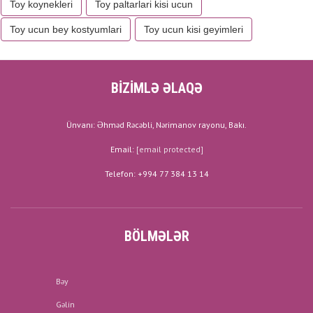
Toy koynekleri
Toy paltarlari kisi ucun
Toy ucun bey kostyumlari
Toy ucun kisi geyimleri
BİZİMLƏ ƏLAQƏ
Ünvanı: Əhməd Rəcəbli, Nərimanov rayonu, Bakı.
Email:
[email protected]
Telefon: +994 77 384 13 14
BÖLMƏLƏR
Bəy
Gəlin