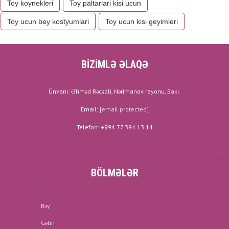
Toy koynekleri
Toy paltarlari kisi ucun
Toy ucun bey kostyumlari
Toy ucun kisi geyimleri
BİZİMLƏ ƏLAQƏ
Ünvanı: Əhməd Rəcəbli, Nərimanov rayonu, Bakı.
Email:
[email protected]
Telefon: +994 77 384 13 14
BÖLMƏLƏR
Bəy
Gəlin