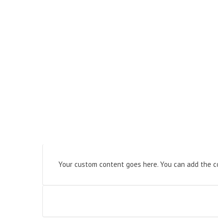
Your custom content goes here. You can add the co