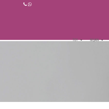
Skip
to
content
TOY
NIŞAN