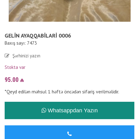
GELIN AYAQQABILARI 0006
Baxış sayı: 7473
Şərhinizi yazın
Stokta var
95.00
₼
*Qeyd edilən məhsul 1 həftə öncədən sifariş verilməlidir.
Whatsappdan Yazın