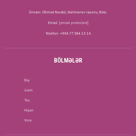
Ünvanı: Əhməd Rəcəbli, Nərimanov rayonu, Bakı.
Email:
[email protected]
Telefon: +994 77 384 13 14
BÖLMƏLƏR
Bəy
Gəlin
Toy
Nişan
Xına