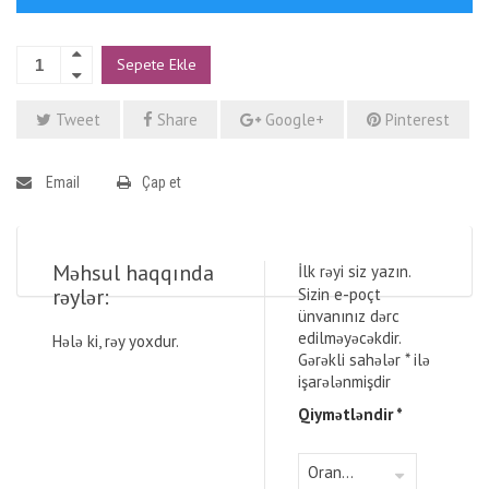
Sepete Ekle
Tweet
Share
Google+
Pinterest
Email
Çap et
Məhsul haqqında
İlk rəyi siz yazın.
rəylər:
Sizin e-poçt
ünvanınız dərc
edilməyəcəkdir.
Hələ ki, rəy yoxdur.
Gərəkli sahələr
*
ilə
işarələnmişdir
Qiymətləndir
*