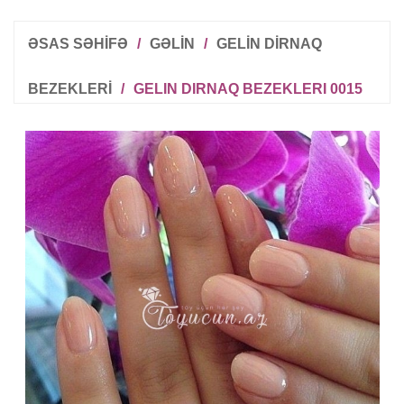
ƏSAS SƏHİFƏ
/
GƏLIN
/
GELIN DIRNAQ
BEZEKLERI
/
GELIN DIRNAQ BEZEKLERI 0015
R
T