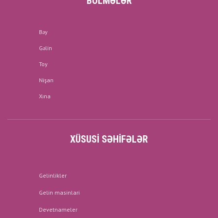
BÖLMƏLƏR
Bəy
Gəlin
Toy
Nişan
Xına
XÜSUSI SƏHIFƏLƏR
Gelinlikler
Gelin masinlari
Devetnameler