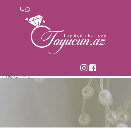
Skip
to
content
Menu
≡
╳