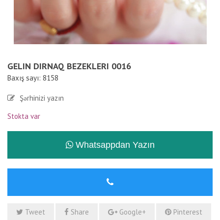
GELIN DIRNAQ BEZEKLERI 0016
Baxış sayı: 8158
Şərhinizi yazın
Stokta var
Whatsappdan Yazın
Tweet
Share
Google+
Pinterest