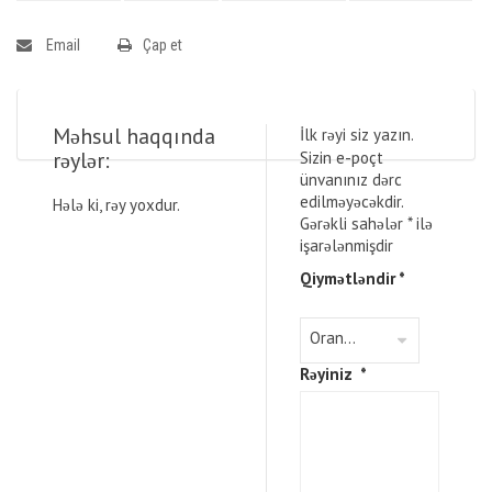
Email
Çap et
Məhsul haqqında
İlk rəyi siz yazın.
rəylər:
Sizin e-poçt
ünvanınız dərc
edilməyəcəkdir.
Hələ ki, rəy yoxdur.
Gərəkli sahələr
*
ilə
işarələnmişdir
Qiymətləndir
*
Rəyiniz
*