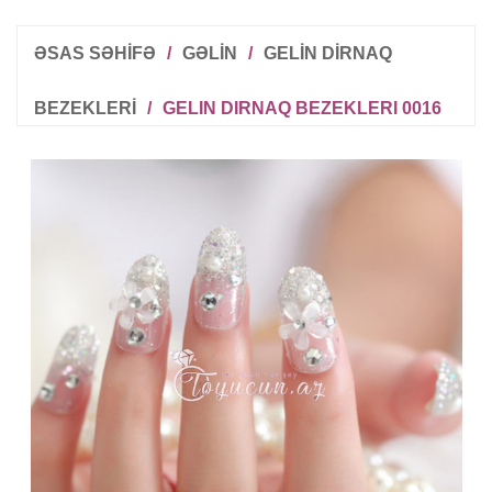
ƏSAS SƏHİFƏ
/
GƏLIN
/
GELIN DIRNAQ
BEZEKLERI
/
GELIN DIRNAQ BEZEKLERI 0016
R
T