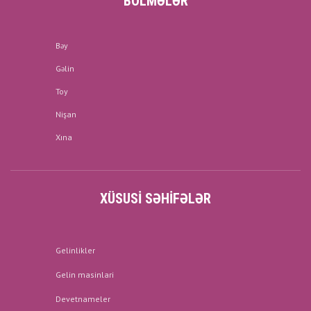
BÖLMƏLƏR
Bəy
Gəlin
Toy
Nişan
Xına
XÜSUSI SƏHIFƏLƏR
Gelinlikler
Gelin masinlari
Devetnameler