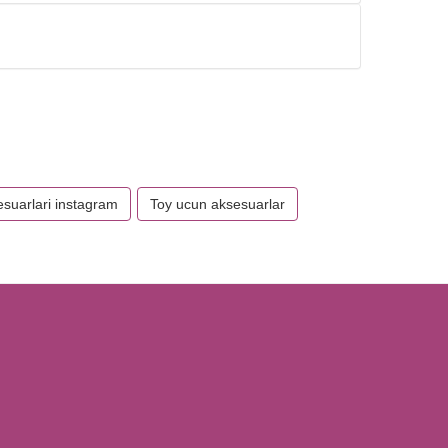
esuarlari instagram
Toy ucun aksesuarlar