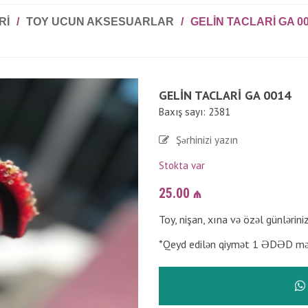
RI
/
TOY UCUN AKSESUARLAR
/
GELIN TACLARI GA 0
GELIN TACLARI GA 0014
Baxış sayı: 2381
Şərhinizi yazın
Stokta var
25.00
₼
Toy, nişan, xına və özəl günlərini
*Qeyd edilən qiymət 1 ƏDƏD məh