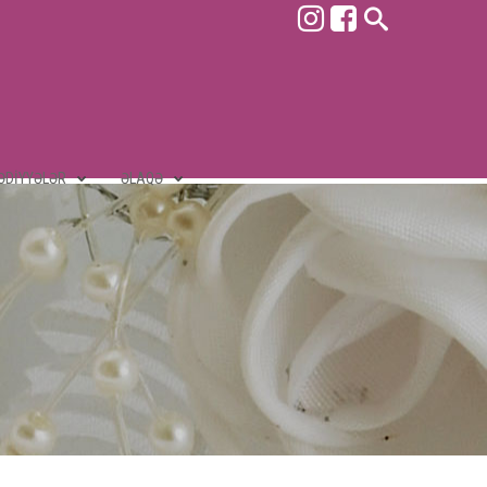
ƏDIYYƏLƏR
ƏLAQƏ