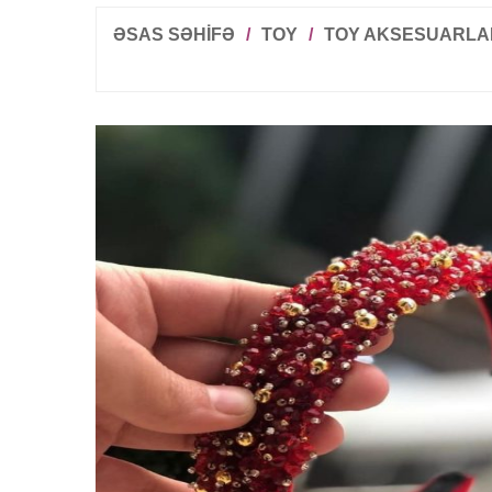
ƏSAS SƏHİFƏ
/
TOY
/
TOY AKSESUARLA