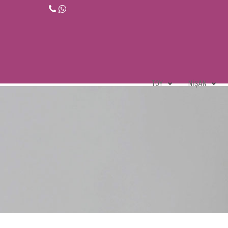
Skip
to
content
TOY
NIŞAN