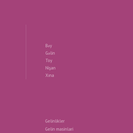
Bəy
Gəlin
Toy
Nişan
Xına
Gelinlikler
Gelin masinlari