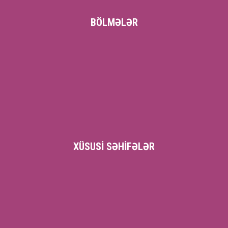
BÖLMƏLƏR
XÜSUSI SƏHIFƏLƏR