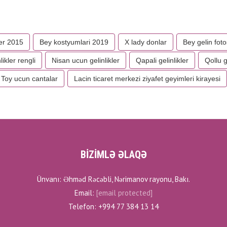
ler 2015
Bey kostyumlari 2019
X lady donlar
Bey gelin fot
likler rengli
Nisan ucun gelinlikler
Qapali gelinlikler
Qollu g
Toy ucun cantalar
Lacin ticaret merkezi ziyafet geyimleri kirayesi
BİZİMLƏ ƏLAQƏ
Ünvanı: Əhməd Rəcəbli, Nərimanov rayonu, Bakı.
Email:
[email protected]
Telefon: +994 77 384 13 14