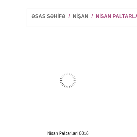
ƏSAS SƏHİFƏ
/
NIŞAN
/
NISAN PALTARLA
Nisan Paltarlari 0016