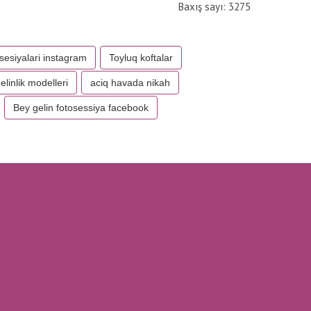
Baxış sayı: 3275
osesiyalari instagram
Toyluq koftalar
elinlik modelleri
aciq havada nikah
Bey gelin fotosessiya facebook