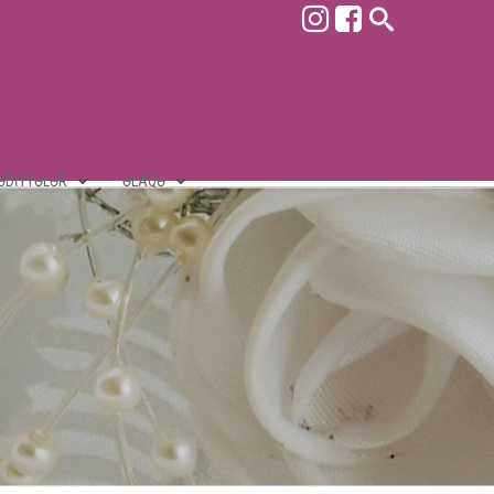
ƏDIYYƏLƏR
ƏLAQƏ