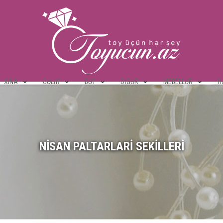
XINA
GƏLIN
BƏY
DIGƏR
MEBELLƏR
H
NISAN PALTARLARI SEKILLERI