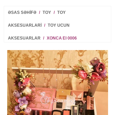
ƏSAS SƏHİFƏ
/
TOY
/
TOY
AKSESUARLARI
/
TOY UCUN
AKSESUARLAR
/
XONCA EI 0006
R
T