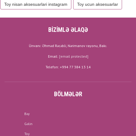
Toy nisan aksesuarlari instagram
Toy ucun aksesuarlar
BİZİMLƏ ƏLAQƏ
Ünvanı: Əhməd Rəcəbli, Nərimanov rayonu, Bakı.
Email:
[email protected]
Telefon: +994 77 384 13 14
BÖLMƏLƏR
Bəy
Gəlin
Toy