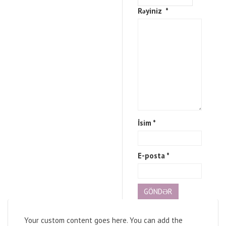
Rəyiniz
*
İsim
*
E-posta
*
Your custom content goes here. You can add the