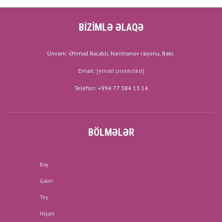
BİZİMLƏ ƏLAQƏ
Ünvanı: Əhməd Rəcəbli, Nərimanov rayonu, Bakı.
Email:
[email protected]
Telefon: +994 77 384 13 14
BÖLMƏLƏR
Bəy
Gəlin
Toy
Nişan