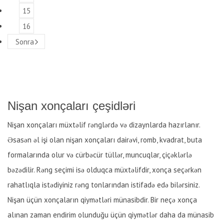
15
16
Sonra
Nişan xonçaları çeşidləri
Nişan xonçaları müxtəlif rənglərdə və dizaynlarda hazırlanır.
Əsasən əl işi olan nişan xonçaları dairəvi, romb, kvadrat, buta
formalarında olur və cürbəcür tüllər, muncuqlar, çiçəklərlə
bəzədilir. Rəng seçimi isə olduqca müxtəlifdir, xonça seçərkən
rahatlıqla istədiyiniz rəng tonlarından istifadə edə bilərsiniz.
Nişan üçün xonçaların qiymətləri münasibdir. Bir neçə xonça
alınan zaman endirim olunduğu üçün qiymətlər daha da münasib