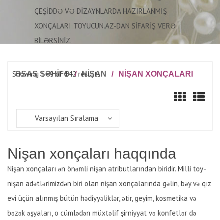
ÇEŞIDDƏ VƏ DIZAYNLARDA HAZIRLANMIŞ
XONÇALARI TOYUCUN.AZ-DAN SIFARIŞ VERƏ
BILƏRSINIZ.
Showing 1–9 of 142 results
ƏSAS SƏHİFƏ
/
NIŞAN
/
NIŞAN XONÇALARI
Varsayılan Sıralama
Nişan xonçaları haqqında
Nişan xonçaları ən önəmli nişan atributlarından biridir. Milli toy-
nişan adətlərimizdən biri olan nişan xonçalarında gəlin, bəy və qız
evi üçün alınmış bütün hədiyyəliklər, ətir, geyim, kosmetika və
bəzək əşyaları, o cümlədən müxtəlif şirniyyat və konfetlər də