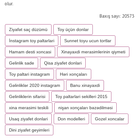
olur.
Baxış sayı: 20573
Ziyafət saç düzümü
Toy üçün donlar
İnstagram toy paltarlari
Sunnet toyu ucun tortlar
Hamam desti xoncasi
Xinayaxdi merasimlerinin qiymeti
Gelinlik sade
Qisa ziyafet donlari
Toy paltari instagram
Həri xonçaları
Gəlinliklər 2020 instagram
Banu xinayaxdi
Gelinliklerin sifarisi
Toy paltarlari sekilleri 2015
xina merasimi teskili
nişan xonçaları bəzədilməsi
Usaq ziyafet donlari
Don modelleri
Gozel xoncalar
Dini ziyafet geyimleri