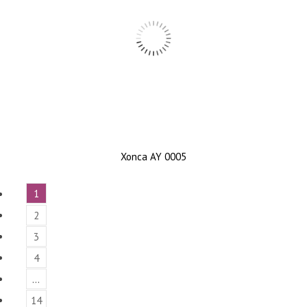
Xonca AY 0005
1
2
3
4
…
14