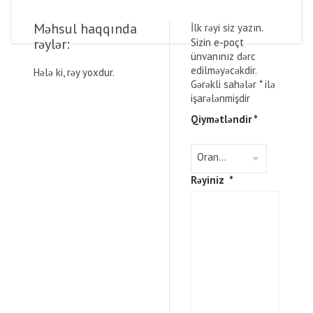
Məhsul haqqında
İlk rəyi siz yazın.
rəylər:
Sizin e-poçt
ünvanınız dərc
edilməyəcəkdir.
Hələ ki, rəy yoxdur.
Gərəkli sahələr
*
ilə
işarələnmişdir
Qiymətləndir
*
Rəyiniz
*