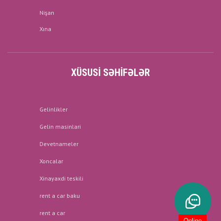
Nişan
Xına
XÜSUSI SƏHIFƏLƏR
Gelinlikler
Gelin masinlari
Devetnameler
Xoncalar
Xinayaxdi teskili
rent a car baku
rent a car