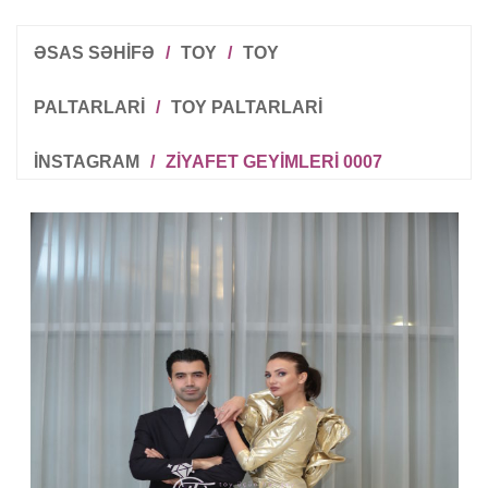
ƏSAS SƏHİFƏ
/
TOY
/
TOY
PALTARLARI
/
TOY PALTARLARI
INSTAGRAM
/
ZIYAFET GEYIMLERI 0007
R
T