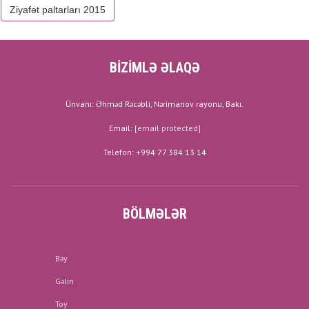
Ziyafət paltarları 2015
BİZİMLƏ ƏLAQƏ
Ünvanı: Əhməd Rəcəbli, Nərimanov rayonu, Bakı.
Email:
[email protected]
Telefon: +994 77 384 13 14
BÖLMƏLƏR
Bəy
Gəlin
Toy