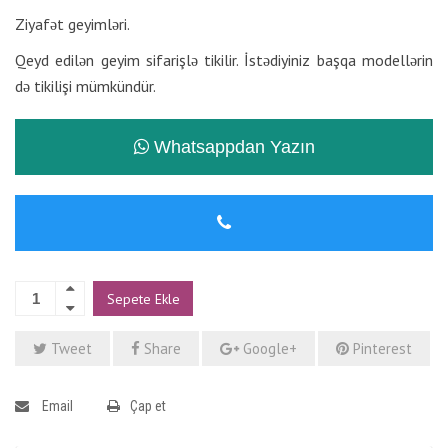
Ziyafət geyimləri.
Qeyd edilən geyim sifarişlə tikilir. İstədiyiniz başqa modellərin
də tikilişi mümkündür.
Whatsappdan Yazın
Sepete Ekle
Tweet
Share
Google+
Pinterest
Email
Çap et