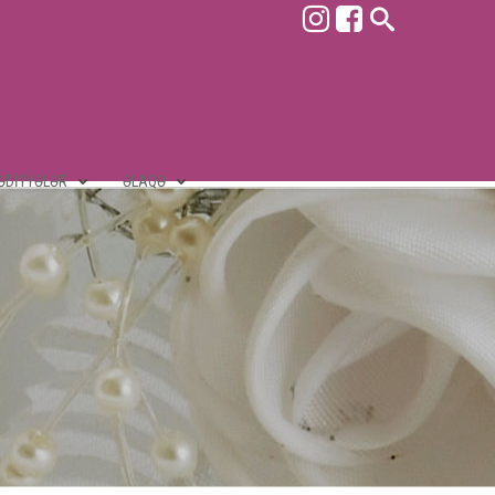
ƏDIYYƏLƏR
ƏLAQƏ