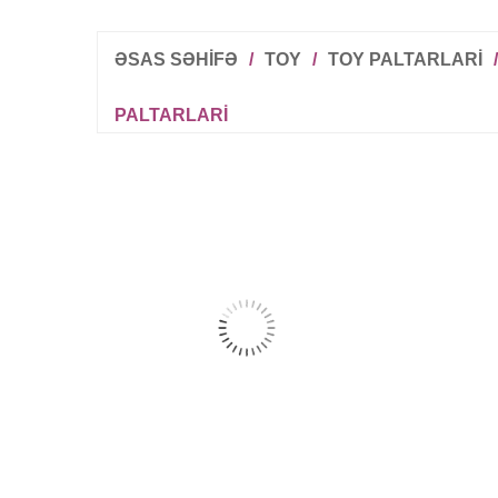
ƏSAS SƏHİFƏ
/
TOY
/
TOY PALTARLARI
/
PALTARLARI