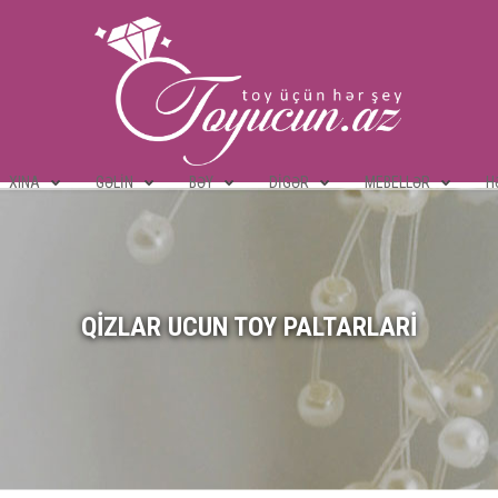
XINA
GƏLIN
BƏY
DIGƏR
MEBELLƏR
H
QIZLAR UCUN TOY PALTARLARI