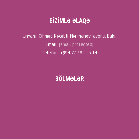
BİZİMLƏ ƏLAQƏ
Ünvanı: Əhməd Rəcəbli, Nərimanov rayonu, Bakı.
Email:
[email protected]
Telefon: +994 77 384 13 14
BÖLMƏLƏR