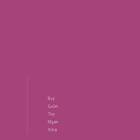
Bəy
Gəlin
Toy
Nişan
Xına