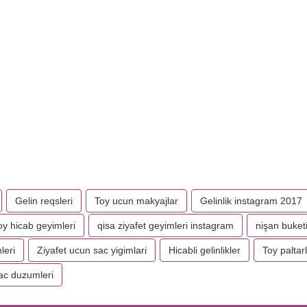
Gelin reqsleri
Toy ucun makyajlar
Gelinlik instagram 2017
oy hicab geyimleri
qisa ziyafet geyimleri instagram
nişan buket
leri
Ziyafet ucun sac yigimlari
Hicabli gelinlikler
Toy paltarl
sac duzumleri