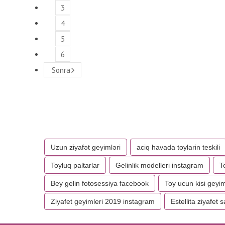
3
4
5
6
Sonra
Uzun ziyafət geyimləri
aciq havada toylarin teskili
Toyluq paltarlar
Gelinlik modelleri instagram
T
Bey gelin fotosessiya facebook
Toy ucun kisi geyim
Ziyafet geyimleri 2019 instagram
Estellita ziyafet 