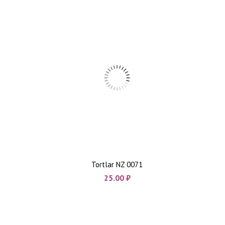
Tortlar NZ 0071
25.00
₼