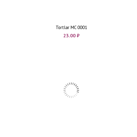
Tortlar MC 0001
23.00
₼