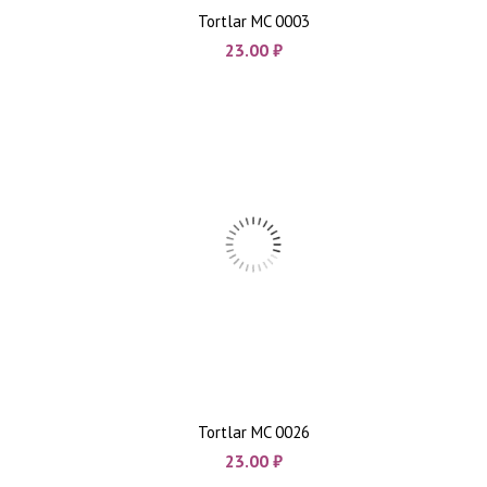
Tortlar MC 0003
23.00
₼
Tortlar MC 0026
23.00
₼