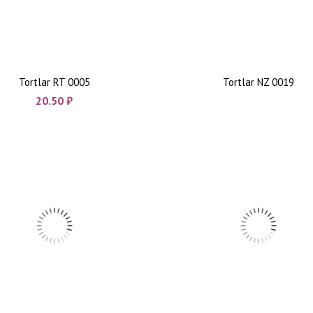
Tortlar RT 0005
Tortlar NZ 0019
20.50
₼