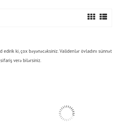
d edirik ki, çox bəyənəcəksiniz. Validenlər övladını sünnət
fariş verə bilərsiniz.