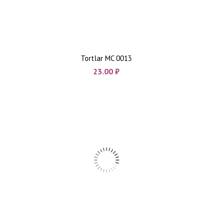
Tortlar MC 0013
23.00
₼