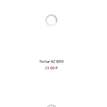
Tortlar NZ 0059
25.00
₼