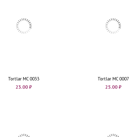
Tortlar MC 0033
Tortlar MC 0007
23.00
₼
25.00
₼