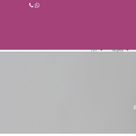
Skip
to
content
TOY
NIŞAN
S