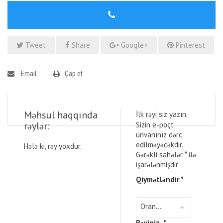
Tweet
Share
Google+
Pinterest
Email
Çap et
Məhsul haqqında
İlk rəyi siz yazın.
rəylər:
Sizin e-poçt
ünvanınız dərc
edilməyəcəkdir.
Hələ ki, rəy yoxdur.
Gərəkli sahələr
*
ilə
işarələnmişdir
Qiymətləndir
*
Rəyiniz
*