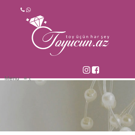
Skip
to
content
Menu
≡
╳