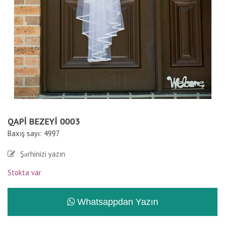
QAPI BEZEYI 0003
Baxış sayı: 4997
Şərhinizi yazın
Stokta var
Whatsappdan Yazın