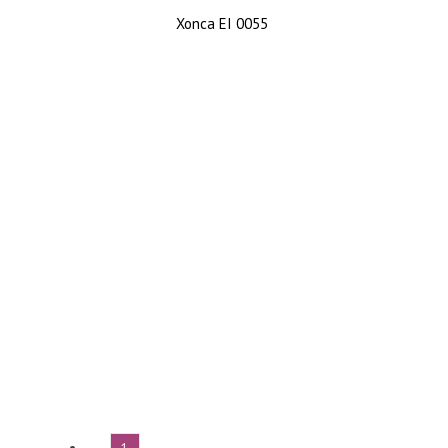
Xonca EI 0055