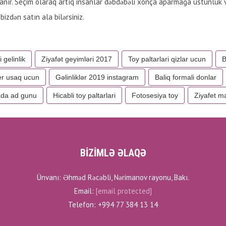
lanır. Seçim olaraq artıq insanlar dəbdəbəli xonça aparmağa üstünlük ver
bizdən satın ala bilərsiniz.
 gelinlik
Ziyafət geyimləri 2017
Toy paltarlari qizlar ucun
B
ler usaq ucun
Gəlinliklər 2019 instagram
Baliq formali donlar
ada ad gunu
Hicabli toy paltarlari
Fotosesiya toy
Ziyafet ma
BİZİMLƏ ƏLAQƏ
Ünvanı: Əhməd Rəcəbli, Nərimanov rayonu, Bakı.
Email:
[email protected]
Telefon: +994 77 384 13 14