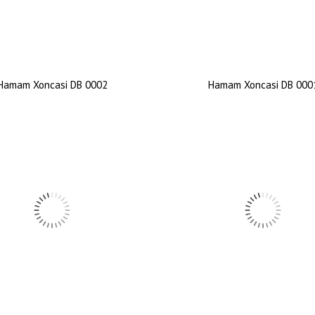
Hamam Xoncasi DB 0002
Hamam Xoncasi DB 000