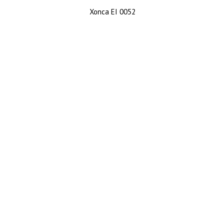
Xonca EI 0052