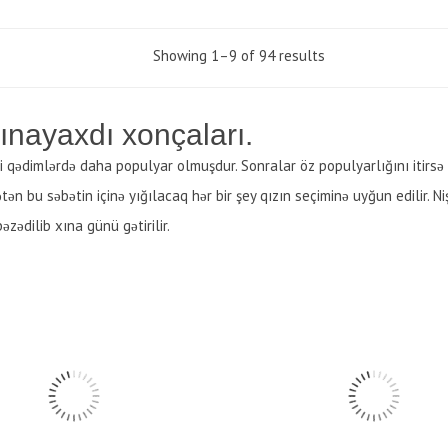
Showing 1–9 of 94 results
ınayaxdı xonçaları.
i qədimlərdə daha populyar olmuşdur. Sonralar öz populyarlığını itirsə də
ətən bu səbətin içinə yığılacaq hər bir şey qızın seçiminə uyğun edilir. Niş
əzədilib xına günü gətirilir.