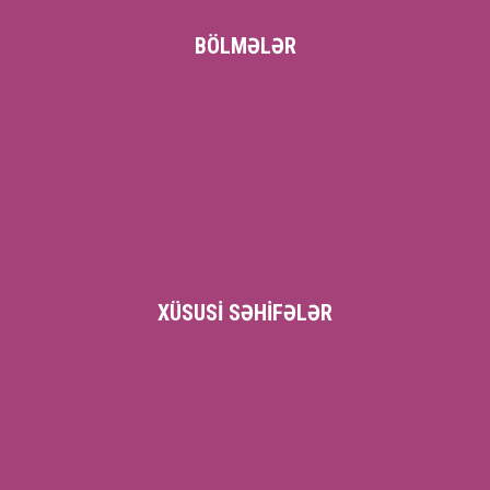
BÖLMƏLƏR
XÜSUSI SƏHIFƏLƏR