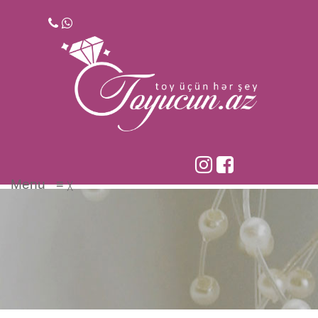
Skip
to
content
Menu
≡
╳