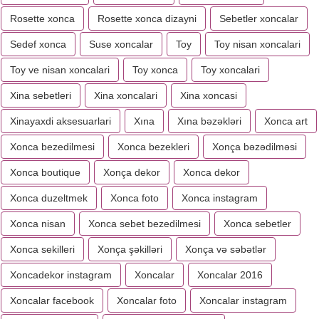
Rosette xonca
Rosette xonca dizayni
Sebetler xoncalar
Sedef xonca
Suse xoncalar
Toy
Toy nisan xoncalari
Toy ve nisan xoncalari
Toy xonca
Toy xoncalari
Xina sebetleri
Xina xoncalari
Xina xoncasi
Xinayaxdi aksesuarlari
Xına
Xına bəzəkləri
Xonca art
Xonca bezedilmesi
Xonca bezekleri
Xonça bəzədilməsi
Xonca boutique
Xonça dekor
Xonca dekor
Xonca duzeltmek
Xonca foto
Xonca instagram
Xonca nisan
Xonca sebet bezedilmesi
Xonca sebetler
Xonca sekilleri
Xonça şəkilləri
Xonça və səbətlər
Xoncadekor instagram
Xoncalar
Xoncalar 2016
Xoncalar facebook
Xoncalar foto
Xoncalar instagram