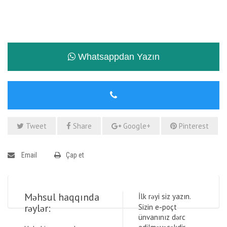
Whatsappdan Yazın
Tweet
Share
Google+
Pinterest
Email
Çap et
Məhsul haqqında
İlk rəyi siz yazın.
rəylər:
Sizin e-poçt
ünvanınız dərc