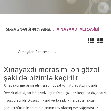
Showing 1–9 of 113 results
ƏSAS SƏHİFƏ
/
XINA
/
XINAYAXDI MERASIMI
Varsayılan Sıralama
Xinayaxdi merasimi ən gözəl
şəkildə bizimlə keçirilir.
Xinayaxdi merasimi elimizin ən gözəl və milli adətlərindəndir.
Demək olar ki, hər bölgəmiz üçün fərqli şəkildə keçirilsə də, adətən
məqsəd eynidir. Xüsusən kənd yerlərində xına gecəsi axşam
çağları bütün kənd qadınlarının toy olacaq evə yığışması ilə