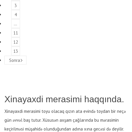
3
4
…
11
12
13
Sonra
Xinayaxdi merasimi haqqında.
Xinayaxdi merasimi toyu olacaq qızın ata evində toydan bir neçə
gün əvvəl baş tutur. Xüsusən axşam çağlarında bu mərasimin
keçirilməsi müşahidə olunduğundan adına xına gecəsi də deyilir.