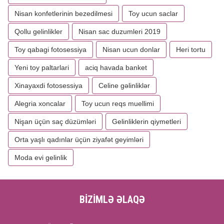
Nisan konfetlerinin bezedilmesi
Toy ucun saclar
Qollu gelinlikler
Nisan sac duzumleri 2019
Toy qabagi fotosessiya
Nisan ucun donlar
Heri tortu
Yeni toy paltarlari
aciq havada banket
Xinayaxdi fotosessiya
Celine gəlinliklər
Alegria xoncalar
Toy ucun reqs muellimi
Nişan üçün saç düzümləri
Gelinliklerin qiymetleri
Orta yaşlı qadınlar üçün ziyafət geyimləri
Moda evi gelinlik
BİZİMLƏ ƏLAQƏ