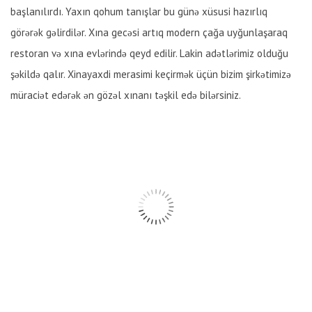
başlanılırdı. Yaxın qohum tanışlar bu günə xüsusi hazırlıq
görərək gəlirdilər. Xına gecəsi artıq modern çağa uyğunlaşaraq
restoran və xına evlərində qeyd edilir. Lakin adətlərimiz olduğu
şəkildə qalır. Xinayaxdi merasimi keçirmək üçün bizim şirkətimizə
müraciət edərək ən gözəl xınanı təşkil edə bilərsiniz.