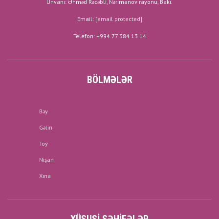
Ünvanı: Əhməd Rəcəbli, Nərimanov rayonu, Bakı.
Email:
[email protected]
Telefon: +994 77 384 13 14
BÖLMƏLƏR
Bəy
Gəlin
Toy
Nişan
Xına