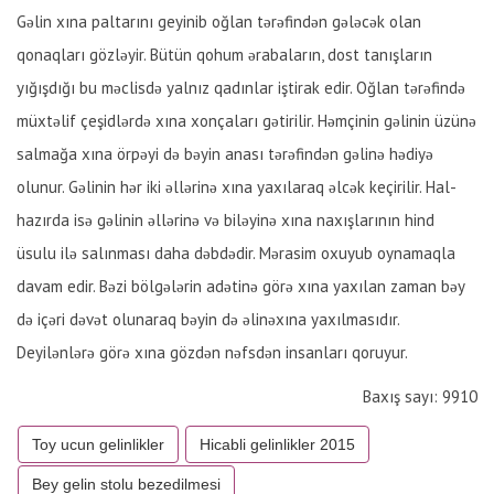
Gəlin xına paltarını geyinib oğlan tərəfindən gələcək olan
qonaqları gözləyir. Bütün qohum ərabaların, dost tanışların
yığışdığı bu məclisdə yalnız qadınlar iştirak edir. Oğlan tərəfində
müxtəlif çeşidlərdə xına xonçaları gətirilir. Həmçinin gəlinin üzünə
salmağa xına örpəyi də bəyin anası tərəfindən gəlinə hədiyə
olunur. Gəlinin hər iki əllərinə xına yaxılaraq əlcək keçirilir. Hal-
hazırda isə gəlinin əllərinə və biləyinə xına naxışlarının hind
üsulu ilə salınması daha dəbdədir. Mərasim oxuyub oynamaqla
davam edir. Bəzi bölgələrin adətinə görə xına yaxılan zaman bəy
də içəri dəvət olunaraq bəyin də əlinəxına yaxılmasıdır.
Deyilənlərə görə xına gözdən nəfsdən insanları qoruyur.
Baxış sayı: 9910
Toy ucun gelinlikler
Hicabli gelinlikler 2015
Bey gelin stolu bezedilmesi