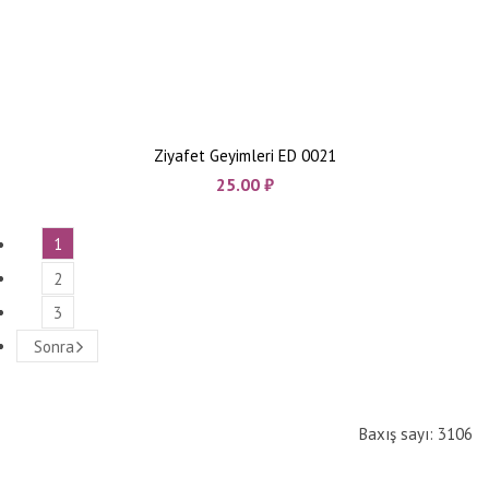
Ziyafet Geyimleri ED 0021
25.00
₼
1
2
3
Sonra
Baxış sayı: 3106