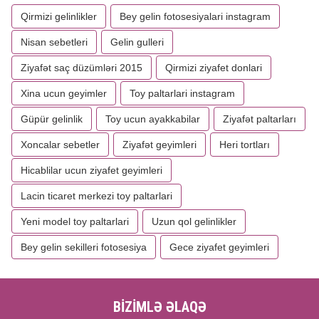
Qirmizi gelinlikler
Bey gelin fotosesiyalari instagram
Nisan sebetleri
Gelin gulleri
Ziyafət saç düzümləri 2015
Qirmizi ziyafet donlari
Xina ucun geyimler
Toy paltarlari instagram
Güpür gelinlik
Toy ucun ayakkabilar
Ziyafət paltarları
Xoncalar sebetler
Ziyafət geyimleri
Heri tortları
Hicablilar ucun ziyafet geyimleri
Lacin ticaret merkezi toy paltarlari
Yeni model toy paltarlari
Uzun qol gelinlikler
Bey gelin sekilleri fotosesiya
Gece ziyafet geyimleri
BİZİMLƏ ƏLAQƏ