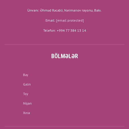
Ünvanı: Əhməd Rəcəbli, Nərimanov rayonu, Bakı.
Email:
[email protected]
Telefon: +994 77 384 13 14
BÖLMƏLƏR
Bəy
Gəlin
Toy
Nişan
Xına