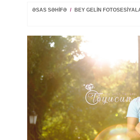
ƏSAS SƏHİFƏ
/
BEY GELIN FOTOSESIYAL