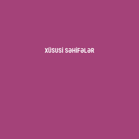
XÜSUSI SƏHIFƏLƏR