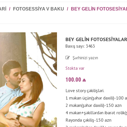
ARI
/
FOTOSESSIYA V BAKU
/
BEY GELIN FOTOSESIYAL
BEY GELIN FOTOSESIYALAR
Baxış sayı: 3463
Şərhinizi yazın
Stokta var
100.00
₼
Love story çəkilişləri.
1 məkan üçün(şəhər daxili)-100 
2 məkan(şəhər daxili)-150 azn
4 məkan+şəkillərdən ibarət rolik(
Rayonda çəkiliş-150 azn