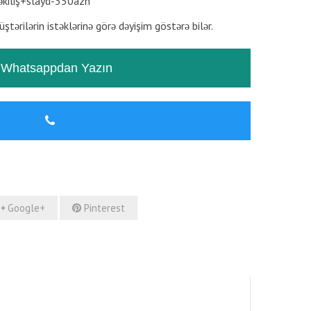
çəkiliş+slayd-350azn
ştərilərin istəklərinə görə dəyişim göstərə bilər.
Whatsappdan Yazın
Google+
Pinterest