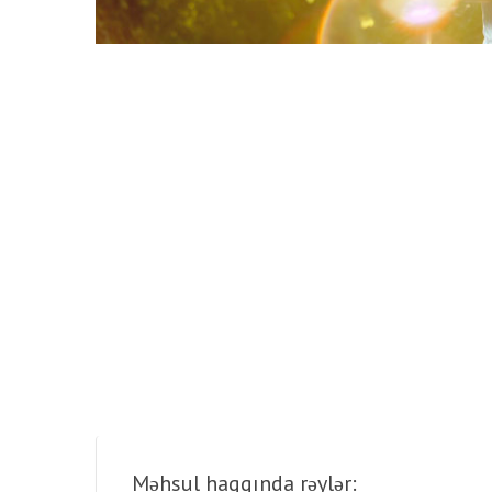
Məhsul haqqında rəylər: