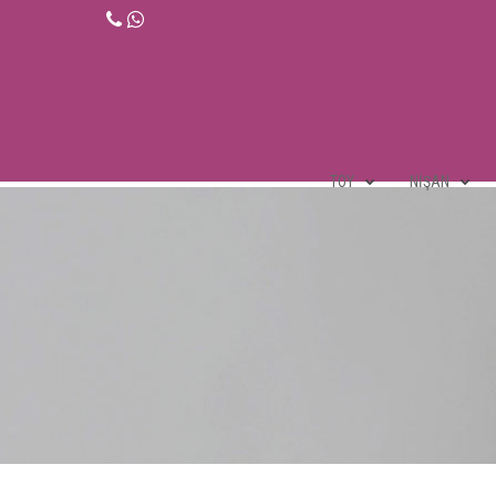
Skip
to
content
TOY
NIŞAN