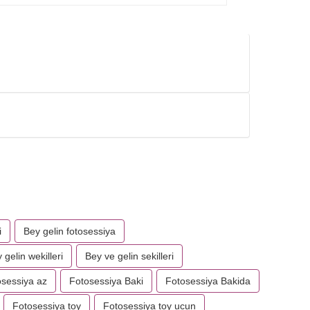
i
Bey gelin fotosessiya
 gelin wekilleri
Bey ve gelin sekilleri
osessiya az
Fotosessiya Baki
Fotosessiya Bakida
Fotosessiya toy
Fotosessiya toy ucun