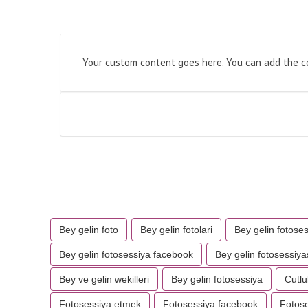
Your custom content goes here. You can add the co
Bey gelin foto
Bey gelin fotolari
Bey gelin fotoses
Bey gelin fotosessiya facebook
Bey gelin fotosessiya
Bey ve gelin wekilleri
Bəy gəlin fotosessiya
Cutlu
Fotosessiya etmek
Fotosessiya facebook
Fotose