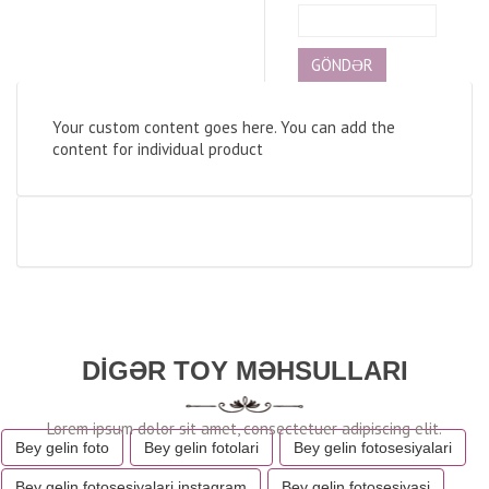
Your custom content goes here. You can add the
content for individual product
DIGƏR TOY MƏHSULLARI
Bey gelin foto
Bey gelin fotolari
Bey gelin fotosesiyalari
Bey gelin fotosesiyalari instagram
Bey gelin fotosesiyasi