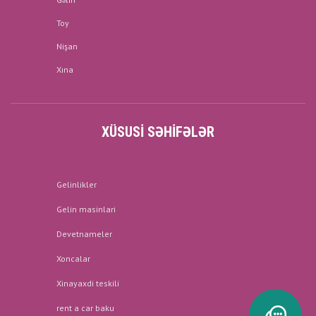
Toy
Nişan
Xına
XÜSUSI SƏHIFƏLƏR
Gelinlikler
Gelin masinlari
Devetnameler
Xoncalar
Xinayaxdi teskili
rent a car baku