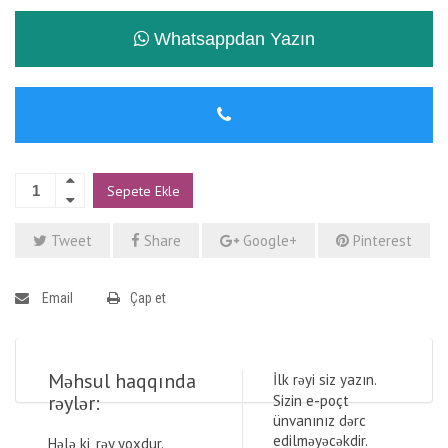
Whatsappdan Yazın
Sepete Ekle
Tweet
Share
Google+
Pinterest
Email
Çap et
Məhsul haqqında
İlk rəyi siz yazın.
rəylər:
Sizin e-poçt
ünvanınız dərc
edilməyəcəkdir.
Hələ ki, rəy yoxdur.