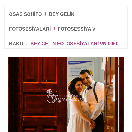
ƏSAS SƏHİFƏ
/
BEY GELIN
FOTOSESIYALARI
/
FOTOSESSIYA V
BAKU
/
BEY GELIN FOTOSESIYALARI VN 0060
R
T