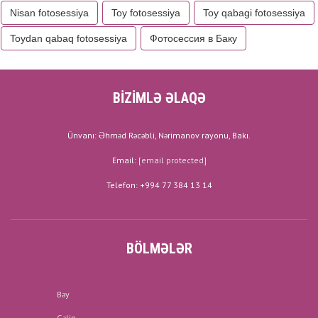
Nisan fotosessiya
Toy fotosessiya
Toy qabagi fotosessiya
Toydan qabaq fotosessiya
Фотосессия в Баку
BİZİMLƏ ƏLAQƏ
Ünvanı: Əhməd Rəcəbli, Nərimanov rayonu, Bakı.
Email:
[email protected]
Telefon: +994 77 384 13 14
BÖLMƏLƏR
Bəy
Gəlin