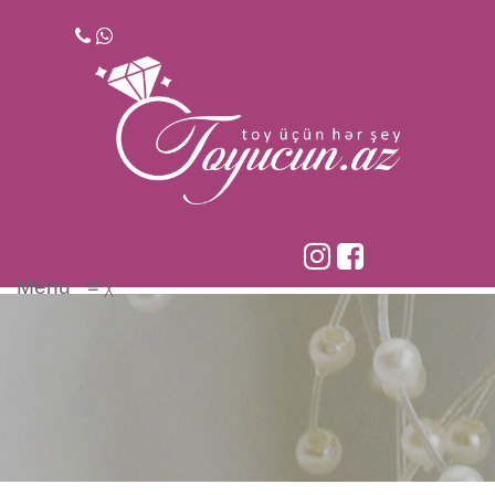
Skip
to
content
Menu
≡
╳