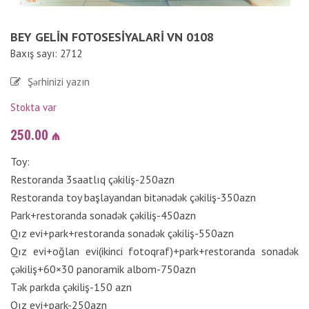
BEY GELIN FOTOSESIYALARI VN 0108
Baxış sayı: 2712
Şərhinizi yazın
Stokta var
250.00
₼
Toy:
Restoranda 3saatlıq çəkiliş-250azn
Restoranda toy başlayandan bitənədək çəkiliş-350azn
Park+restoranda sonadək çəkiliş-450azn
Qız evi+park+restoranda sonadək çəkiliş-550azn
Qız evi+oğlan evi(ikinci fotoqraf)+park+restoranda sonadək
çəkiliş+60×30 panoramik albom-750azn
Tək parkda çəkiliş-150 azn
Qız evi+park-250azn