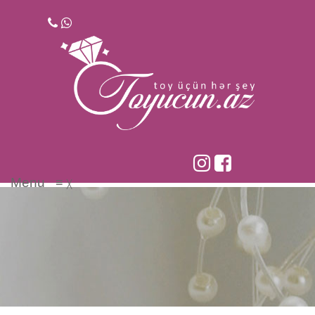
Skip
to
content
Menu
≡
╳