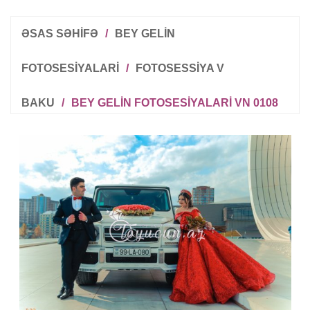
ƏSAS SƏHİFƏ
/
BEY GELIN
FOTOSESIYALARI
/
FOTOSESSIYA V
BAKU
/
BEY GELIN FOTOSESIYALARI VN 0108
R
T