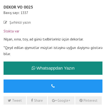
DEKOR VO 0025
Baxış sayı: 1337
Şərhinizi yazın
Stokta var
Nişan, xına, toy, ad günü tədbirləriniz üçün dekorlar.
*Qeyd edilən qiymətlər müştəri istəyinə uyğun dəyişmə göstərə
bilər.
Whatsappdan Yazın
Tweet
Share
Google+
Pinterest