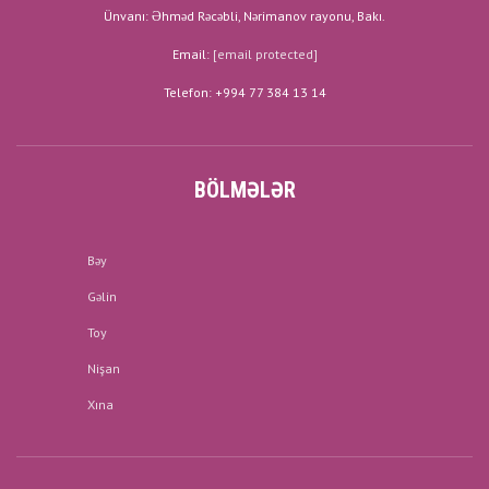
Ünvanı: Əhməd Rəcəbli, Nərimanov rayonu, Bakı.
Email:
[email protected]
Telefon: +994 77 384 13 14
BÖLMƏLƏR
Bəy
Gəlin
Toy
Nişan
Xına