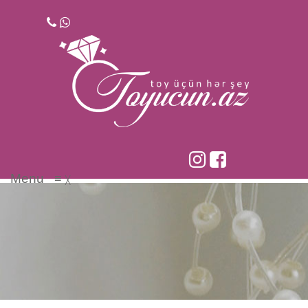
Skip
to
content
Menu
≡
╳