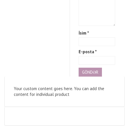
İsim
*
E-posta
*
Your custom content goes here. You can add the
content for individual product