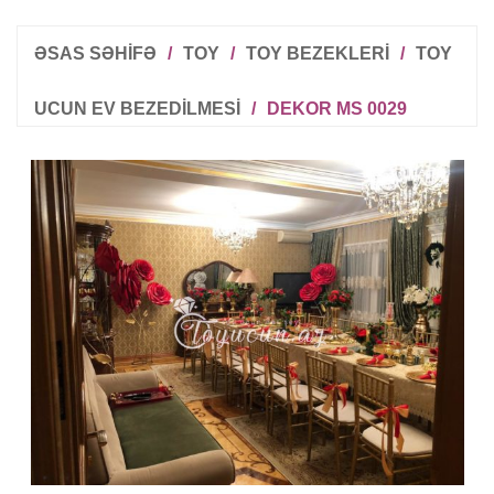
ƏSAS SƏHİFƏ
/
TOY
/
TOY BEZEKLERI
/
TOY
UCUN EV BEZEDILMESI
/
DEKOR MS 0029
R
T