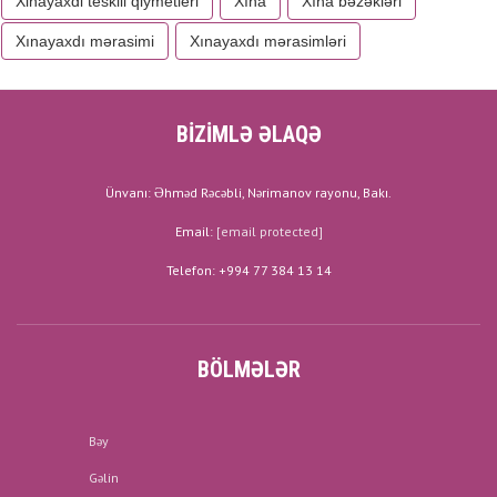
Xinayaxdi teskili qiymetleri
Xına
Xına bəzəkləri
Xınayaxdı mərasimi
Xınayaxdı mərasimləri
BİZİMLƏ ƏLAQƏ
Ünvanı: Əhməd Rəcəbli, Nərimanov rayonu, Bakı.
Email:
[email protected]
Telefon: +994 77 384 13 14
BÖLMƏLƏR
Bəy
Gəlin