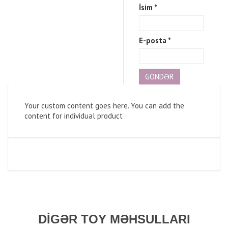
İsim
*
E-posta
*
Your custom content goes here. You can add the
content for individual product
DIGƏR TOY MƏHSULLARI