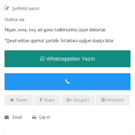
Şərhinizi yazın
Stokta var
Nişan, xına, toy, ad günü tədbirləriniz üçün dekorlar.
*Qeyd edilən qiymət şərtidir. İstəklərə uyğun dəyişə bilər.
Whatsappdan Yazın
Tweet
Share
Google+
Pinterest
Email
Çap et