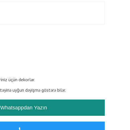
RƏYLƏR
TƏSVIR
riniz üçün dekorlar.
təyinə uyğun dəyişmə göstərə bilər.
Whatsappdan Yazın