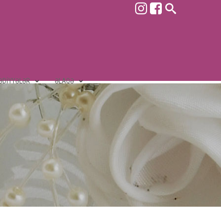
ƏDIYYƏLƏR
ƏLAQƏ