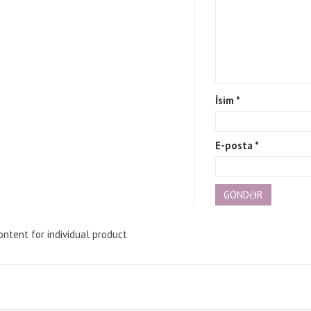
İsim
*
E-posta
*
ntent for individual product