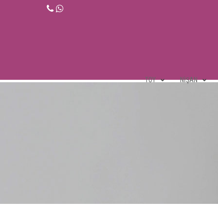
Skip
to
content
TOY
NIŞAN