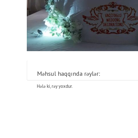
Məhsul haqqında rəylər:
Hələ ki, rəy yoxdur.