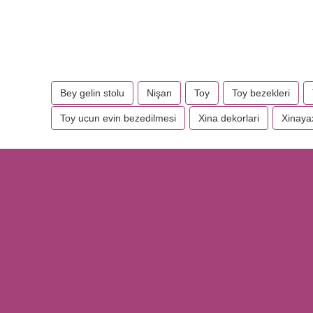
Bey gelin stolu
Nişan
Toy
Toy bezekleri
Toy ucun evin bezedilmesi
Xina dekorlari
Xinaya