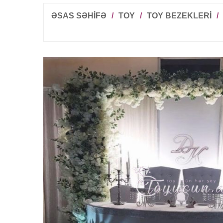
ƏSAS SƏHİFƏ
/
TOY
/
TOY BEZEKLERI
/