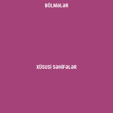
BÖLMƏLƏR
XÜSUSI SƏHIFƏLƏR