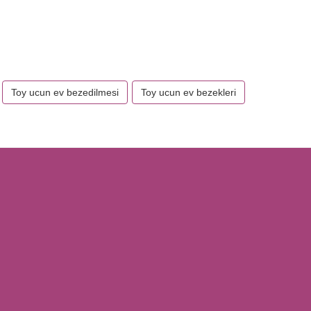
Toy ucun ev bezedilmesi
Toy ucun ev bezekleri